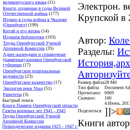
великорусского языка
(11)
Электрон. ве
Книги, изданные в годы Великой
Отечественной войны
(177)
Крупской в 
Издано в годы войны в Чкалове
(Оренбурге)
(199)
Китай и его жизнь
(14)
Автор:
Коле
Издания библиотеки
(193)
Труды Оренбургской Ученой
Разделы:
Ис
Архивной Комиссии
(35)
Адрес-календари и справочные
История,арх
(памятные) книжки Оренбургской
губернии
(17)
Авторизуйте
Оренбургские епархиальные
ведомости
(23)
Размер файла
28 Мб
Оренбургское казачество
(17)
Тип файла
Document Ad
Экология реки Урал
(51)
Прочитано:
6969
Раритеты
(3)
Скачано:
100
Быстрый поиск
4 Июнь, 2013
Книги Памяти Оренбургской области
]]>
Поделиться:
Газеты военных лет 1941 - 1945
Труды Оренбургской Ученой
Книги автор
Архивной Комиссии
Периодические издания 1925 - 1947 г.