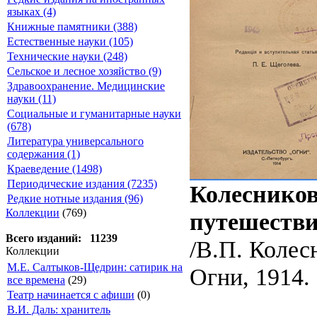
языках (4)
Книжные памятники (388)
Естественные науки (105)
Технические науки (248)
Сельское и лесное хозяйство (9)
Здравоохранение. Медицинские
науки (11)
Социальные и гуманитарные науки
(678)
Литература универсального
содержания (1)
Краеведение (1498)
Периодические издания (7235)
Колесников
Редкие нотные издания (96)
Коллекции
(769)
путешестви
Всего изданий: 11239
/В.П. Колесн
Коллекции
М.Е. Салтыков-Щедрин: сатирик на
Огни, 1914. 
все времена
(29)
Театр начинается с афиши
(0)
В.И. Даль: хранитель