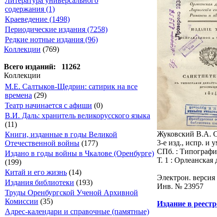
Литература универсального
содержания (1)
Краеведение (1498)
Периодические издания (7258)
Редкие нотные издания (96)
Коллекции
(769)
Всего изданий: 11262
Коллекции
М.Е. Салтыков-Щедрин: сатирик на все
времена
(29)
Театр начинается с афиши
(0)
В.И. Даль: хранитель великорусского языка
(11)
Жуковский В.А. Ст
Книги, изданные в годы Великой
3-е изд., испр. и 
Отечественной войны
(177)
СПб. : Типографи
Издано в годы войны в Чкалове (Оренбурге)
Т. 1 : Орлеанская
(199)
Китай и его жизнь
(14)
Электрон. версия
Издания библиотеки
(193)
Инв. № 23957
Труды Оренбургской Ученой Архивной
Комиссии
(35)
Издание в реест
Адрес-календари и справочные (памятные)