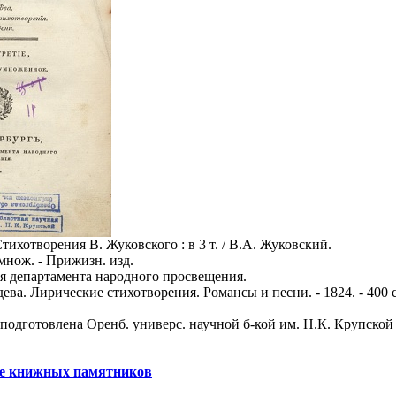
ихотворения В. Жуковского : в 3 т. / В.А. Жуковский.
умнож. - Прижизн. изд.
я департамента народного просвещения.
 дева. Лирические стихотворения. Романсы и песни. - 1824. - 400 с
 подготовлена Оренб. универс. научной б-кой им. Н.К. Крупской
ре книжных памятников