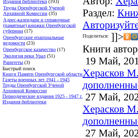
Автор:
Хера
Издания библиотеки
(193)
Труды Оренбургской Ученой
Раздел:
Кни
Архивной Комиссии
(35)
Адрес-календари и справочные
Авторизуйте
(памятные) книжки Оренбургской
губернии
(17)
]]>
Поделиться:
Оренбургские епархиальные
ведомости
(23)
Книги автор
Оренбургское казачество
(17)
Экология реки Урал
(51)
19 Май, 20
Раритеты
(3)
Быстрый поиск
Херасков М.
Книги Памяти Оренбургской области
Газеты военных лет 1941 - 1945
дополненные
Труды Оренбургской Ученой
Архивной Комиссии
27 Май, 20
Периодические издания 1925 - 1947 г.
Издания библиотеки
Херасков М.
дополненные
27 Май, 20