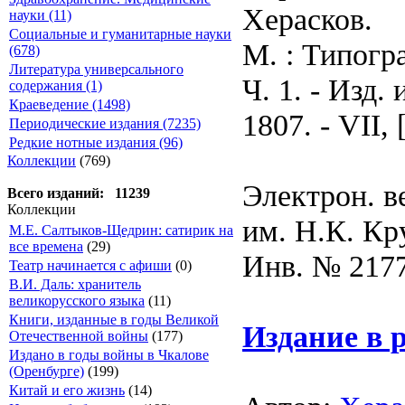
Херасков.
науки (11)
Социальные и гуманитарные науки
М. : Типогр
(678)
Литература универсального
Ч. 1. - Изд.
содержания (1)
Краеведение (1498)
1807. - VII, 
Периодические издания (7235)
Редкие нотные издания (96)
Коллекции
(769)
Электрон. в
Всего изданий: 11239
Коллекции
им. Н.К. Кр
М.Е. Салтыков-Щедрин: сатирик на
все времена
(29)
Инв. № 217
Театр начинается с афиши
(0)
В.И. Даль: хранитель
великорусского языка
(11)
Книги, изданные в годы Великой
Издание в 
Отечественной войны
(177)
Издано в годы войны в Чкалове
(Оренбурге)
(199)
Китай и его жизнь
(14)