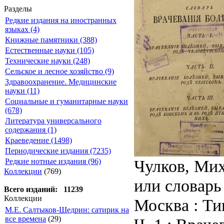
Разделы
Редкие издания на иностранных
языках (4)
Книжные памятники (388)
Естественные науки (105)
Технические науки (248)
Сельское и лесное хозяйство (9)
Здравоохранение. Медицинские
науки (11)
Социальные и гуманитарные науки
(678)
Литература универсального
содержания (1)
Краеведение (1498)
Периодические издания (7235)
Чулков, Мих
Редкие нотные издания (96)
Коллекции
(769)
или словарь 
Всего изданий: 11239
Коллекции
Москва : Ти
М.Е. Салтыков-Щедрин: сатирик на
все времена
(29)