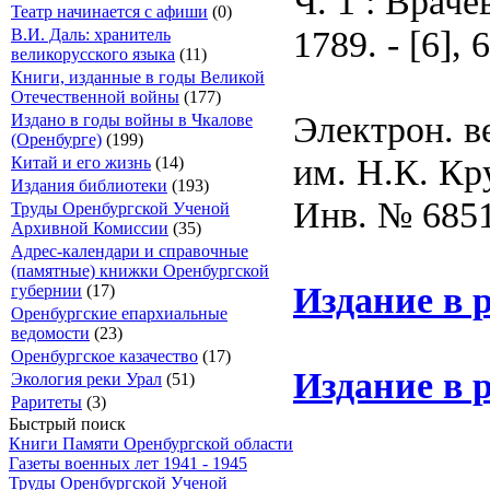
Ч. 1 : Врач
Театр начинается с афиши
(0)
1789. - [6], 
В.И. Даль: хранитель
великорусского языка
(11)
Книги, изданные в годы Великой
Отечественной войны
(177)
Электрон. в
Издано в годы войны в Чкалове
(Оренбурге)
(199)
им. Н.К. Кр
Китай и его жизнь
(14)
Издания библиотеки
(193)
Инв. № 685
Труды Оренбургской Ученой
Архивной Комиссии
(35)
Адрес-календари и справочные
(памятные) книжки Оренбургской
Издание в 
губернии
(17)
Оренбургские епархиальные
ведомости
(23)
Оренбургское казачество
(17)
Издание в 
Экология реки Урал
(51)
Раритеты
(3)
Быстрый поиск
Книги Памяти Оренбургской области
Газеты военных лет 1941 - 1945
Труды Оренбургской Ученой