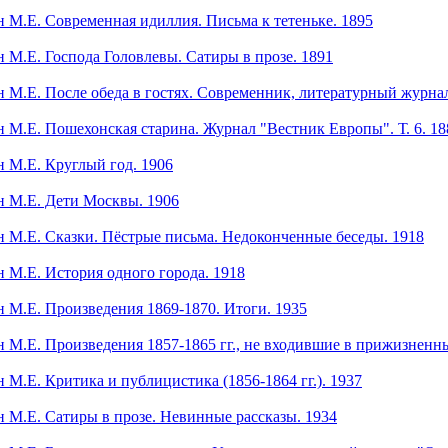
М.Е. Современная идиллия. Письма к тетеньке. 1895
М.Е. Господа Головлевы. Сатиры в прозе. 1891
М.Е. После обеда в гостях. Современник, литературный журна
М.Е. Пошехонская старина. Журнал "Вестник Европы". Т. 6. 18
 М.Е. Круглый год. 1906
 М.Е. Дети Москвы. 1906
М.Е. Сказки. Пёстрые письма. Недоконченные беседы. 1918
М.Е. История одного города. 1918
М.Е. Произведения 1869-1870. Итоги. 1935
М.Е. Произведения 1857-1865 гг., не входившие в прижизненн
М.Е. Критика и публицистика (1856-1864 гг.). 1937
М.Е. Сатиры в прозе. Невинные рассказы. 1934