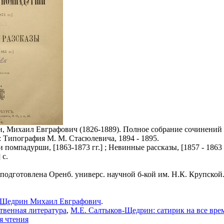
 Михаил Евграфович (1826-1889). Полное собрание сочинений М.
: Типография М. М. Стасюлевича, 1894 - 1895.
и помпадурши, [1863-1873 гг.] ; Невинные рассказы, [1857 - 1863 г
 с.
 подготовлена Оренб. универс. научной б-кой им. Н.К. Крупской
-Щедрин Михаил Евграфович
.
твенная литература
,
М.Е. Салтыков-Щедрин: сатирик на все вре
я чтения