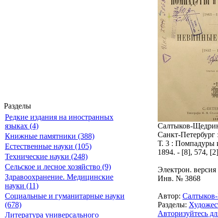
Разделы
Редкие издания на иностранных
Салтыков-Щедрин,
языках (4)
Санкт-Петербург 
Книжные памятники (388)
Т. 3 : Помпадуры 
Естественные науки (105)
1894. - [8], 574, [2]
Технические науки (248)
Сельское и лесное хозяйство (9)
Электрон. версия
Здравоохранение. Медицинские
Инв. № 3868
науки (11)
Автор:
Салтыков
Социальные и гуманитарные науки
Разделы:
Художес
(678)
Авторизуйтесь дл
Литература универсального