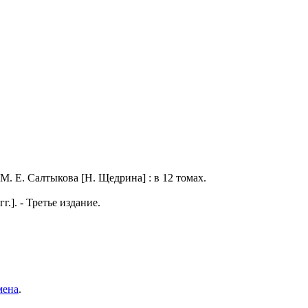
 Е. Салтыкова [Н. Щедрина] : в 12 томах.
г.]. - Третье издание.
.
мена
.