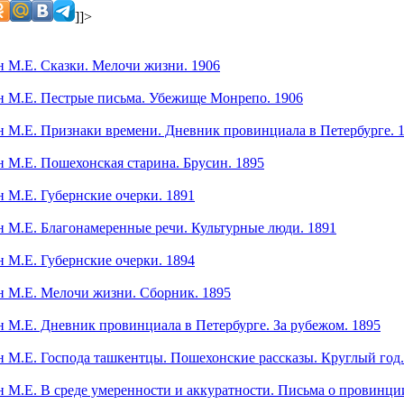
]]>
 М.Е. Сказки. Мелочи жизни. 1906
 М.Е. Пестрые письма. Убежище Монрепо. 1906
 М.Е. Признаки времени. Дневник провинциала в Петербурге. 
М.Е. Пошехонская старина. Брусин. 1895
М.Е. Губернские очерки. 1891
 М.Е. Благонамеренные речи. Культурные люди. 1891
М.Е. Губернские очерки. 1894
 М.Е. Мелочи жизни. Сборник. 1895
М.Е. Дневник провинциала в Петербурге. За рубежом. 1895
М.Е. Господа ташкентцы. Пошехонские рассказы. Круглый год.
М.Е. В среде умеренности и аккуратности. Письма о провинции