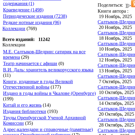
содержания (1)
Поделиться:
]]>
Краеведение (1498)
Книги автора :
Периодические издания (7238)
19 Ноябрь, 2025
Салтыков-Щедрин
Редкие нотные издания (96)
20 Ноябрь, 2025
Коллекции
(769)
Салтыков-Щедрин
18 Ноябрь, 2025
Всего изданий: 11242
Салтыков-Щедрин
Коллекции
10 Ноябрь, 2025
М.Е. Салтыков-Щедрин: сатирик на все
Салтыков-Щедрин 
времена
(29)
12 Ноябрь, 2025
Театр начинается с афиши
(0)
Салтыков-Щедрин 
В.И. Даль: хранитель великорусского языка
13 Ноябрь, 2025
(11)
Салтыков-Щедрин
7 Октябрь, 2025
Книги, изданные в годы Великой
Салтыков-Щедрин 
Отечественной войны
(177)
10 Октябрь, 2025
Издано в годы войны в Чкалове (Оренбурге)
Салтыков-Щедрин
(199)
14 Октябрь, 2025
Китай и его жизнь
(14)
Салтыков-Щедрин 
Издания библиотеки
(193)
20 Октябрь, 2025
Труды Оренбургской Ученой Архивной
Салтыков-Щедрин 
Комиссии
(35)
28 Октябрь, 2025
Адрес-календари и справочные (памятные)
Салтыков-Щедрин 
книжки Оренбургской губернии
(17)