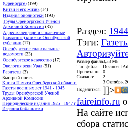
(Оренбурге)
(199)
Китай и его жизнь
(14)
Издания библиотеки
(193)
Труды Оренбургской Ученой
Архивной Комиссии
(35)
Раздел:
194
Адрес-календари и справочные
(памятные) книжки Оренбургской
Тэги:
Газеты
губернии
(17)
Оренбургские епархиальные
Авторизуйте
ведомости
(23)
Оренбургское казачество
(17)
Размер файла
3,33 МБ
Экология реки Урал
(51)
Тип файла
Document Ad
Прочитано:
0
Раритеты
(3)
Скачано:
2
Быстрый поиск
3 Октябрь, 2
Книги Памяти Оренбургской области
]]>
Газеты военных лет 1941 - 1945
Поделиться:
Труды Оренбургской Ученой
faireinfo.ru
о
Архивной Комиссии
Периодические издания 1925 - 1947 г.
Издания библиотеки
На сайте ис
сбора стати