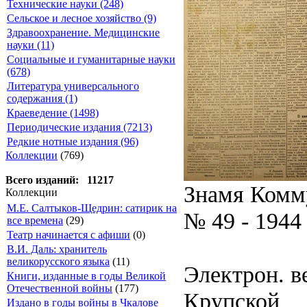
Технические науки (248)
Сельское и лесное хозяйство (9)
Здравоохранение. Медицинские
науки (11)
Социальные и гуманитарные науки
(678)
Литература универсального
содержания (1)
Краеведение (1498)
Периодические издания (7213)
Редкие нотные издания (96)
Коллекции
(769)
Всего изданий: 11217
Знамя Ком
Коллекции
М.Е. Салтыков-Щедрин: сатирик на
№ 49 - 1944
все времена
(29)
Театр начинается с афиши
(0)
В.И. Даль: хранитель
великорусского языка
(11)
Электрон. ве
Книги, изданные в годы Великой
Отечественной войны
(177)
Крупской
Издано в годы войны в Чкалове