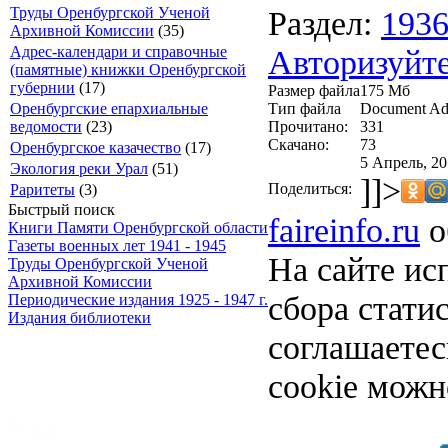
Раздел:
193
Труды Оренбургской Ученой
Архивной Комиссии
(35)
Авторизуйте
Адрес-календари и справочные
(памятные) книжки Оренбургской
губернии
(17)
Размер файла
175 Мб
Тип файла
Document Ad
Оренбургские епархиальные
Прочитано:
331
ведомости
(23)
Скачано:
73
Оренбургское казачество
(17)
5 Апрель, 20
Экология реки Урал
(51)
]]>
Поделиться:
Раритеты
(3)
Быстрый поиск
faireinfo.ru
о
Книги Памяти Оренбургской области
Газеты военных лет 1941 - 1945
На сайте ис
Труды Оренбургской Ученой
Архивной Комиссии
сбора стати
Периодические издания 1925 - 1947 г.
Издания библиотеки
соглашаете
cookie можн