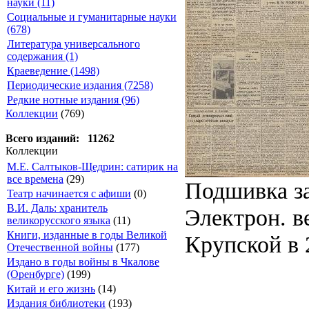
науки (11)
Социальные и гуманитарные науки
(678)
Литература универсального
содержания (1)
Краеведение (1498)
Периодические издания (7258)
Редкие нотные издания (96)
Коллекции
(769)
Всего изданий: 11262
Коллекции
М.Е. Салтыков-Щедрин: сатирик на
все времена
(29)
Подшивка за
Театр начинается с афиши
(0)
В.И. Даль: хранитель
Электрон. ве
великорусского языка
(11)
Книги, изданные в годы Великой
Крупской в 2
Отечественной войны
(177)
Издано в годы войны в Чкалове
(Оренбурге)
(199)
Китай и его жизнь
(14)
Издания библиотеки
(193)