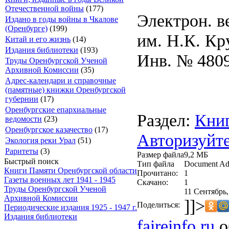
Отечественной войны
(177)
Электрон. в
Издано в годы войны в Чкалове
(Оренбурге)
(199)
им. Н.К. Кр
Китай и его жизнь
(14)
Издания библиотеки
(193)
Инв. № 480
Труды Оренбургской Ученой
Архивной Комиссии
(35)
Адрес-календари и справочные
(памятные) книжки Оренбургской
губернии
(17)
Оренбургские епархиальные
Раздел:
Книг
ведомости
(23)
Оренбургское казачество
(17)
Авторизуйте
Экология реки Урал
(51)
Раритеты
(3)
Размер файла
9,2 МБ
Быстрый поиск
Тип файла
Document Ad
Книги Памяти Оренбургской области
Прочитано:
1
Газеты военных лет 1941 - 1945
Скачано:
1
Труды Оренбургской Ученой
11 Сентябрь,
Архивной Комиссии
]]>
Поделиться:
Периодические издания 1925 - 1947 г.
Издания библиотеки
faireinfo.ru
о