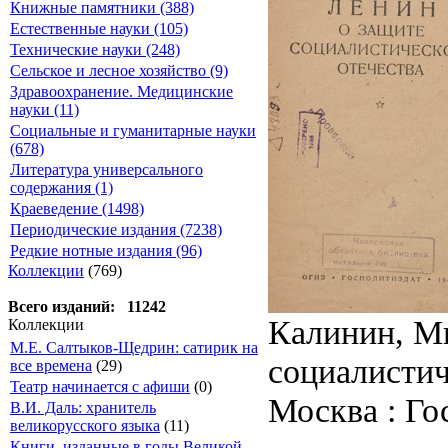
Книжные памятники (388)
Естественные науки (105)
Технические науки (248)
Сельское и лесное хозяйство (9)
Здравоохранение. Медицинские
науки (11)
Социальные и гуманитарные науки
(678)
Литература универсального
содержания (1)
Краеведение (1498)
Периодические издания (7238)
Редкие нотные издания (96)
Коллекции
(769)
Всего изданий: 11242
Калинин, Ми
Коллекции
М.Е. Салтыков-Щедрин: сатирик на
социалистич
все времена
(29)
Театр начинается с афиши
(0)
Москва : Гос
В.И. Даль: хранитель
великорусского языка
(11)
Книги, изданные в годы Великой