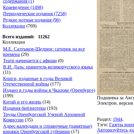
содержания (1)
Краеведение (1498)
Периодические издания (7258)
Редкие нотные издания (96)
Коллекции
(769)
Всего изданий: 11262
Коллекции
М.Е. Салтыков-Щедрин: сатирик на все
времена
(29)
Театр начинается с афиши
(0)
В.И. Даль: хранитель великорусского языка
(11)
Книги, изданные в годы Великой
Отечественной войны
(177)
Издано в годы войны в Чкалове (Оренбурге)
(199)
Подшивка за Авгус
Китай и его жизнь
(14)
Электрон. версия 
Издания библиотеки
(193)
Труды Оренбургской Ученой Архивной
Раздел:
1944
.
Комиссии
(35)
Тэги:
Газеты воен
Адрес-календари и справочные (памятные)
Авторизуйтесь дл
книжки Оренбургской губернии
(17)