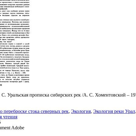
 С. Уральская прописка сибирских рек /А. С. Хоментовский – 19
о переброске стока северных рек
,
Экология
,
Экология реки Урал
я чтения
б
ment Adobe