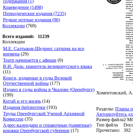
содержания (1)
Краеведение (1498)
Периодические издания (7235)
Редкие нотные издания (96)
Коллекции
(769)
Всего изданий: 11239
Коллекции
М.Е. Салтыков-Щедрин: сатирик на все
времена
(29)
Театр начинается с афиши
(0)
В.И. Даль: хранитель великорусского языка
(11)
Книги, изданные в годы Великой
Отечественной войны
(177)
Издано в годы войны в Чкалове (Оренбурге)
Хоментовский, А.
(199)
Китай и его жизнь
(14)
Издания библиотеки
(193)
Разделы:
Планы п
Труды Оренбургской Ученой Архивной
Авторизуйтесь дл
Комиссии
(35)
Размер файла
2 М
Тип файла
Docu
Адрес-календари и справочные (памятные)
Прочитано:
392
книжки Оренбургской губернии
(17)