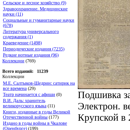
Сельское и лесное хозяйство (9)
Здравоохранение. Медицинские
науки (11)
Социальные и гуманитарные науки
(678)
Литература универсального
содержания (1)
Краеведение (1498)
Периодические издания (7235)
Редкие нотные издания (96)
Коллекции
(769)
Всего изданий: 11239
Коллекции
М.Е. Салтыков-Щедрин: сатирик на
все времена
(29)
Подшивка за
Театр начинается с афиши
(0)
В.И. Даль: хранитель
Электрон. ве
великорусского языка
(11)
Книги, изданные в годы Великой
Крупской в 2
Отечественной войны
(177)
Издано в годы войны в Чкалове
(Оренбурге)
(199)