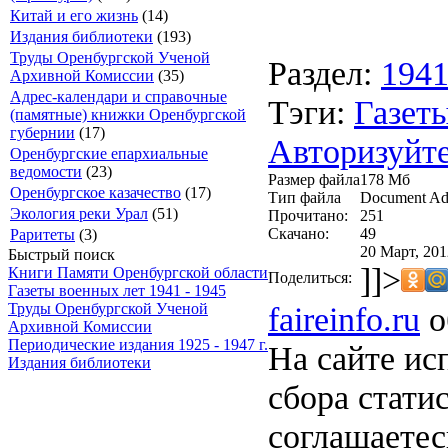
Китай и его жизнь
(14)
Издания библиотеки
(193)
Труды Оренбургской Ученой
Раздел:
194
Архивной Комиссии
(35)
Адрес-календари и справочные
Тэги:
Газеты
(памятные) книжки Оренбургской
губернии
(17)
Авторизуйте
Оренбургские епархиальные
ведомости
(23)
Размер файла
178 Мб
Оренбургское казачество
(17)
Тип файла
Document Ad
Экология реки Урал
(51)
Прочитано:
251
Скачано:
49
Раритеты
(3)
20 Март, 201
Быстрый поиск
]]>
Книги Памяти Оренбургской области
Поделиться:
Газеты военных лет 1941 - 1945
faireinfo.ru
о
Труды Оренбургской Ученой
Архивной Комиссии
Периодические издания 1925 - 1947 г.
На сайте ис
Издания библиотеки
сбора стати
соглашаете