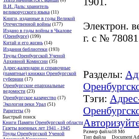
1901.
В.И. Даль: хранитель
великорусского языка
(11)
Книги, изданные в годы Великой
Электрон. в
Отечественной войны
(177)
Издано в годы войны в Чкалове
г. с № 78081
(Оренбурге)
(199)
Китай и его жизнь
(14)
Издания библиотеки
(193)
Труды Оренбургской Ученой
Архивной Комиссии
(35)
Адрес-календари и справочные
Разделы:
Ад
(памятные) книжки Оренбургской
губернии
(17)
Оренбургск
Оренбургские епархиальные
ведомости
(23)
Тэги:
Адрес
Оренбургское казачество
(17)
Экология реки Урал
(51)
Оренбургск
Раритеты
(3)
Быстрый поиск
Авторизуйте
Книги Памяти Оренбургской области
Газеты военных лет 1941 - 1945
Размер файла
18 Мб
Труды Оренбургской Ученой
Тип файла
Document Ad