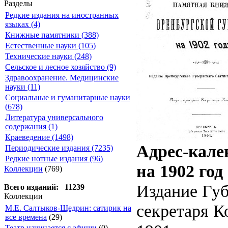
Разделы
Редкие издания на иностранных
языках (4)
Книжные памятники (388)
Естественные науки (105)
Технические науки (248)
Сельское и лесное хозяйство (9)
Здравоохранение. Медицинские
науки (11)
Социальные и гуманитарные науки
(678)
Литература универсального
содержания (1)
Краеведение (1498)
Адрес-кале
Периодические издания (7235)
Редкие нотные издания (96)
на 1902 год
Коллекции
(769)
Издание Губ
Всего изданий: 11239
Коллекции
секретаря К
М.Е. Салтыков-Щедрин: сатирик на
все времена
(29)
Театр начинается с афиши
(0)