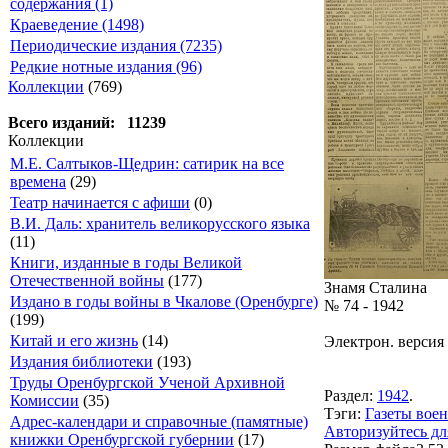
содержания (1)
Краеведение (1498)
Периодические издания (7235)
Редкие нотные издания (96)
Коллекции
(769)
Всего изданий: 11239
Коллекции
М.Е. Салтыков-Щедрин: сатирик на все
времена
(29)
Театр начинается с афиши
(0)
В.И. Даль: хранитель великорусского языка
(11)
Книги, изданные в годы Великой
Отечественной войны
(177)
Знамя Сталина
Издано в годы войны в Чкалове (Оренбурге)
№ 74 - 1942
(199)
Китай и его жизнь
(14)
Электрон. версия 
Издания библиотеки
(193)
Труды Оренбургской Ученой Архивной
Раздел:
1942
.
Комиссии
(35)
Тэги:
Газеты воен
Адрес-календари и справочные (памятные)
Авторизуйтесь дл
книжки Оренбургской губернии
(17)