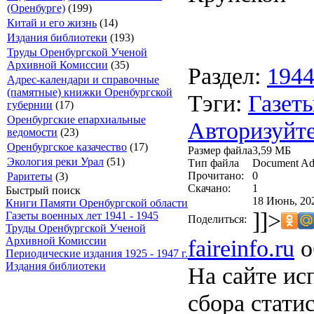
(Оренбурге)
(199)
Китай и его жизнь
(14)
Издания библиотеки
(193)
Труды Оренбургской Ученой
Архивной Комиссии
(35)
Раздел:
194
Адрес-календари и справочные
(памятные) книжки Оренбургской
Тэги:
Газеты
губернии
(17)
Оренбургские епархиальные
Авторизуйте
ведомости
(23)
Оренбургское казачество
(17)
Размер файла
3,59 МБ
Экология реки Урал
(51)
Тип файла
Document Ad
Прочитано:
0
Раритеты
(3)
Скачано:
1
Быстрый поиск
18 Июнь, 20
Книги Памяти Оренбургской области
]]>
Газеты военных лет 1941 - 1945
Поделиться:
Труды Оренбургской Ученой
faireinfo.ru
о
Архивной Комиссии
Периодические издания 1925 - 1947 г.
Издания библиотеки
На сайте ис
сбора стати