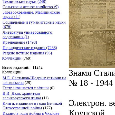
Технические науки (248)
Сельское и лесное хозяйство (9)
Здравоохранение. Медицинские
науки (11)
Социальные и гуманитарные науки
(678)
Литература универсального
содержания (1)
Краеведение (1498)
Периодические издания (7238)
Редкие нотные издания (96)
Коллекции
(769)
Всего изданий: 11242
Знамя Стал
Коллекции
М.Е. Салтыков-Щедрин: сатирик на
№ 18 - 1944
все времена
(29)
Театр начинается с афиши
(0)
В.И. Даль: хранитель
великорусского языка
(11)
Электрон. ве
Книги, изданные в годы Великой
Отечественной войны
(177)
Крупской
Издано в годы войны в Чкалове