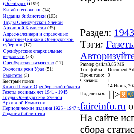
(Оренбурге)
(199)
Китай и его жизнь
(14)
Издания библиотеки
(193)
Труды Оренбургской Ученой
Архивной Комиссии
(35)
Раздел:
194
Адрес-календари и справочные
(памятные) книжки Оренбургской
Тэги:
Газеты
губернии
(17)
Оренбургские епархиальные
Авторизуйте
ведомости
(23)
Оренбургское казачество
(17)
Размер файла
3,85 МБ
Экология реки Урал
(51)
Тип файла
Document Ad
Прочитано:
0
Раритеты
(3)
Скачано:
1
Быстрый поиск
14 Июнь, 20
Книги Памяти Оренбургской области
]]>
Газеты военных лет 1941 - 1945
Поделиться:
Труды Оренбургской Ученой
faireinfo.ru
о
Архивной Комиссии
Периодические издания 1925 - 1947 г.
Издания библиотеки
На сайте ис
сбора стати