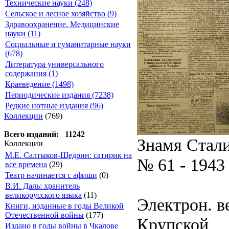
Технические науки (248)
Сельское и лесное хозяйство (9)
Здравоохранение. Медицинские
науки (11)
Социальные и гуманитарные науки
(678)
Литература универсального
содержания (1)
Краеведение (1498)
Периодические издания (7238)
Редкие нотные издания (96)
Коллекции
(769)
Всего изданий: 11242
Знамя Стал
Коллекции
М.Е. Салтыков-Щедрин: сатирик на
№ 61 - 1943
все времена
(29)
Театр начинается с афиши
(0)
В.И. Даль: хранитель
великорусского языка
(11)
Электрон. ве
Книги, изданные в годы Великой
Отечественной войны
(177)
Крупской
Издано в годы войны в Чкалове