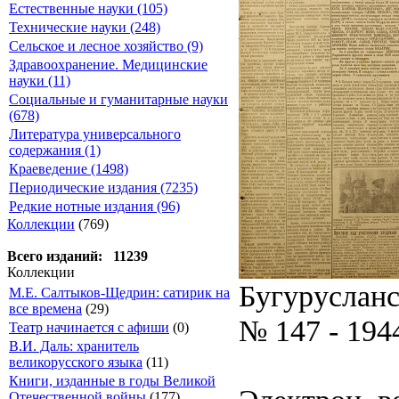
Естественные науки (105)
Технические науки (248)
Сельское и лесное хозяйство (9)
Здравоохранение. Медицинские
науки (11)
Социальные и гуманитарные науки
(678)
Литература универсального
содержания (1)
Краеведение (1498)
Периодические издания (7235)
Редкие нотные издания (96)
Коллекции
(769)
Всего изданий: 11239
Коллекции
Бугурусланс
М.Е. Салтыков-Щедрин: сатирик на
все времена
(29)
№ 147 - 194
Театр начинается с афиши
(0)
В.И. Даль: хранитель
великорусского языка
(11)
Книги, изданные в годы Великой
Отечественной войны
(177)