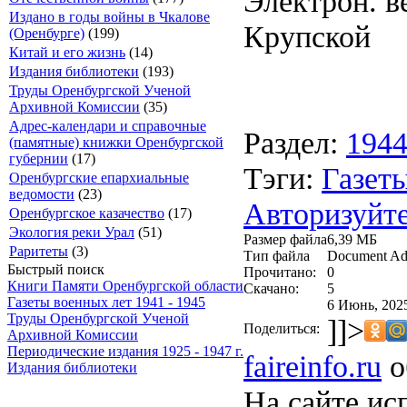
Электрон. ве
Издано в годы войны в Чкалове
Крупской
(Оренбурге)
(199)
Китай и его жизнь
(14)
Издания библиотеки
(193)
Труды Оренбургской Ученой
Архивной Комиссии
(35)
Адрес-календари и справочные
Раздел:
194
(памятные) книжки Оренбургской
губернии
(17)
Тэги:
Газеты
Оренбургские епархиальные
ведомости
(23)
Авторизуйте
Оренбургское казачество
(17)
Экология реки Урал
(51)
Размер файла
6,39 МБ
Раритеты
(3)
Тип файла
Document Ad
Быстрый поиск
Прочитано:
0
Книги Памяти Оренбургской области
Скачано:
5
Газеты военных лет 1941 - 1945
6 Июнь, 2025
Труды Оренбургской Ученой
]]>
Поделиться:
Архивной Комиссии
Периодические издания 1925 - 1947 г.
faireinfo.ru
о
Издания библиотеки
На сайте ис