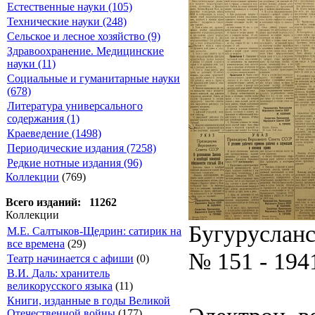
Естественные науки (105)
Технические науки (248)
Сельское и лесное хозяйство (9)
Здравоохранение. Медицинские
науки (11)
Социальные и гуманитарные науки
(678)
Литература универсального
содержания (1)
Краеведение (1498)
Периодические издания (7258)
Редкие нотные издания (96)
Коллекции
(769)
Всего изданий: 11262
Коллекции
Бугурусланс
М.Е. Салтыков-Щедрин: сатирик на
все времена
(29)
№ 151 - 194
Театр начинается с афиши
(0)
В.И. Даль: хранитель
великорусского языка
(11)
Книги, изданные в годы Великой
Отечественной войны
(177)