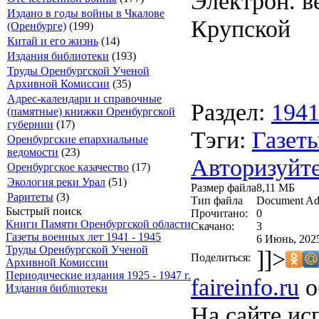
Электрон. ве
Издано в годы войны в Чкалове
Крупской
(Оренбурге)
(199)
Китай и его жизнь
(14)
Издания библиотеки
(193)
Труды Оренбургской Ученой
Архивной Комиссии
(35)
Адрес-календари и справочные
Раздел:
194
(памятные) книжки Оренбургской
губернии
(17)
Тэги:
Газеты
Оренбургские епархиальные
ведомости
(23)
Авторизуйте
Оренбургское казачество
(17)
Экология реки Урал
(51)
Размер файла
8,11 МБ
Раритеты
(3)
Тип файла
Document Ad
Быстрый поиск
Прочитано:
0
Книги Памяти Оренбургской области
Скачано:
3
Газеты военных лет 1941 - 1945
6 Июнь, 2025
Труды Оренбургской Ученой
]]>
Поделиться:
Архивной Комиссии
Периодические издания 1925 - 1947 г.
faireinfo.ru
о
Издания библиотеки
На сайте ис