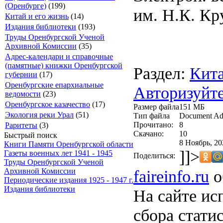
(Оренбурге)
(199)
им. Н.К. Кр
Китай и его жизнь
(14)
Издания библиотеки
(193)
Труды Оренбургской Ученой
Архивной Комиссии
(35)
Адрес-календари и справочные
(памятные) книжки Оренбургской
Раздел:
Кита
губернии
(17)
Оренбургские епархиальные
Авторизуйте
ведомости
(23)
Оренбургское казачество
(17)
Размер файла
151 МБ
Экология реки Урал
(51)
Тип файла
Document Ad
Прочитано:
8
Раритеты
(3)
Скачано:
10
Быстрый поиск
8 Ноябрь, 20
Книги Памяти Оренбургской области
]]>
Газеты военных лет 1941 - 1945
Поделиться:
Труды Оренбургской Ученой
faireinfo.ru
о
Архивной Комиссии
Периодические издания 1925 - 1947 г.
Издания библиотеки
На сайте ис
сбора стати