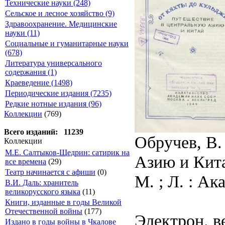
Технические науки (248)
Сельское и лесное хозяйство (9)
Здравоохранение. Медицинские
науки (11)
Социальные и гуманитарные науки
(678)
Литература универсального
содержания (1)
Краеведение (1498)
Периодические издания (7235)
Редкие нотные издания (96)
Коллекции
(769)
Всего изданий: 11239
Обручев, В.
Коллекции
М.Е. Салтыков-Щедрин: сатирик на
Азию и Кита
все времена
(29)
Театр начинается с афиши
(0)
М. ; Л. : Ака
В.И. Даль: хранитель
великорусского языка
(11)
Книги, изданные в годы Великой
Отечественной войны
(177)
Электрон. в
Издано в годы войны в Чкалове