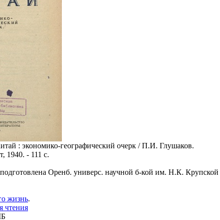
Китай : экономико-географический очерк / П.И. Глушаков.
, 1940. - 111 с.
 подготовлена Оренб. универс. научной б-кой им. Н.К. Крупской
го жизнь
.
я чтения
МБ