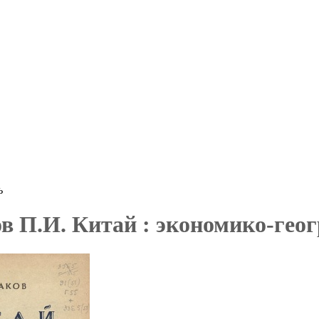
ь
в П.И. Китай : экономико-геог