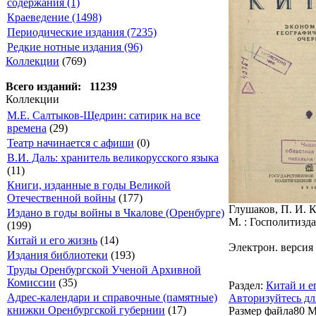
содержания (1)
Краеведение (1498)
Периодические издания (7235)
Редкие нотные издания (96)
Коллекции
(769)
Всего изданий: 11239
Коллекции
М.Е. Салтыков-Щедрин: сатирик на все
времена
(29)
Театр начинается с афиши
(0)
В.И. Даль: хранитель великорусского языка
(11)
Книги, изданные в годы Великой
Отечественной войны
(177)
Глушаков, П. И. 
Издано в годы войны в Чкалове (Оренбурге)
М. : Госполитиздат
(199)
Китай и его жизнь
(14)
Электрон. версия
Издания библиотеки
(193)
Труды Оренбургской Ученой Архивной
Комиссии
(35)
Раздел:
Китай и е
Адрес-календари и справочные (памятные)
Авторизуйтесь дл
книжки Оренбургской губернии
(17)
Размер файла
80 