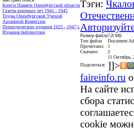
Тэги:
Чкало
Книги Памяти Оренбургской области
Газеты военных лет 1941 - 1945
Отечествен
Труды Оренбургской Ученой
Архивной Комиссии
Авторизуйте
Периодические издания 1925 - 1947 г.
Издания библиотеки
Размер файла
7,8 МБ
Тип файла
Document Ad
Прочитано:
1
Скачано:
2
11 Октябрь, 
]]>
Поделиться:
faireinfo.ru
о
На сайте ис
сбора стати
соглашаете
cookie можн