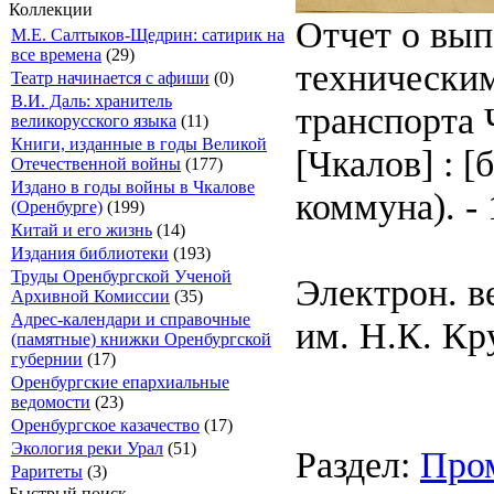
Коллекции
Отчет о вып
М.Е. Салтыков-Щедрин: сатирик на
все времена
(29)
технически
Театр начинается с афиши
(0)
В.И. Даль: хранитель
транспорта 
великорусского языка
(11)
Книги, изданные в годы Великой
[Чкалов] : [
Отечественной войны
(177)
Издано в годы войны в Чкалове
коммуна). - 
(Оренбурге)
(199)
Китай и его жизнь
(14)
Издания библиотеки
(193)
Труды Оренбургской Ученой
Электрон. в
Архивной Комиссии
(35)
Адрес-календари и справочные
им. Н.К. Кр
(памятные) книжки Оренбургской
губернии
(17)
Оренбургские епархиальные
ведомости
(23)
Оренбургское казачество
(17)
Экология реки Урал
(51)
Раздел:
Про
Раритеты
(3)
Быстрый поиск