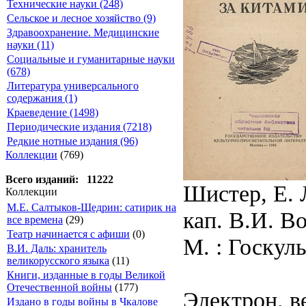
Технические науки (248)
Сельское и лесное хозяйство (9)
Здравоохранение. Медицинские
науки (11)
Социальные и гуманитарные науки
(678)
Литература универсального
содержания (1)
Краеведение (1498)
Периодические издания (7218)
Редкие нотные издания (96)
Коллекции
(769)
Всего изданий: 11222
Шистер, Е. 
Коллекции
М.Е. Салтыков-Щедрин: сатирик на
кап. В.И. В
все времена
(29)
Театр начинается с афиши
(0)
М. : Госкуль
В.И. Даль: хранитель
великорусского языка
(11)
Книги, изданные в годы Великой
Отечественной войны
(177)
Электрон. в
Издано в годы войны в Чкалове