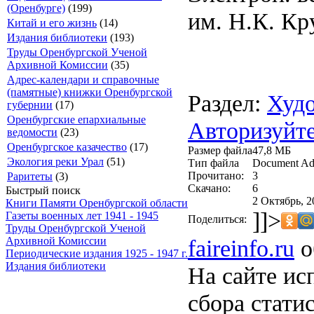
(Оренбурге)
(199)
им. Н.К. Кр
Китай и его жизнь
(14)
Издания библиотеки
(193)
Труды Оренбургской Ученой
Архивной Комиссии
(35)
Адрес-календари и справочные
(памятные) книжки Оренбургской
Раздел:
Худо
губернии
(17)
Оренбургские епархиальные
Авторизуйте
ведомости
(23)
Оренбургское казачество
(17)
Размер файла
47,8 МБ
Экология реки Урал
(51)
Тип файла
Document Ad
Прочитано:
3
Раритеты
(3)
Скачано:
6
Быстрый поиск
2 Октябрь, 2
Книги Памяти Оренбургской области
]]>
Газеты военных лет 1941 - 1945
Поделиться:
Труды Оренбургской Ученой
faireinfo.ru
о
Архивной Комиссии
Периодические издания 1925 - 1947 г.
Издания библиотеки
На сайте ис
сбора стати