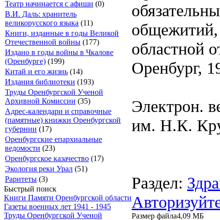
Театр начинается с афиши
(0)
обязательны
В.И. Даль: хранитель
великорусского языка
(11)
общежитий, 
Книги, изданные в годы Великой
Отечественной войны
(177)
областной о
Издано в годы войны в Чкалове
(Оренбурге)
(199)
Оренбург, 19
Китай и его жизнь
(14)
Издания библиотеки
(193)
Труды Оренбургской Ученой
Электрон. в
Архивной Комиссии
(35)
Адрес-календари и справочные
им. Н.К. Кр
(памятные) книжки Оренбургской
губернии
(17)
Оренбургские епархиальные
ведомости
(23)
Оренбургское казачество
(17)
Экология реки Урал
(51)
Раздел:
Здра
Раритеты
(3)
Быстрый поиск
Авторизуйте
Книги Памяти Оренбургской области
Газеты военных лет 1941 - 1945
Труды Оренбургской Ученой
Размер файла
4,09 МБ