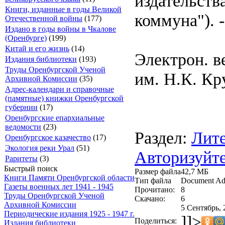
издательств
Книги, изданные в годы Великой
коммуна"). - 
Отечественной войны
(177)
Издано в годы войны в Чкалове
(Оренбурге)
(199)
Китай и его жизнь
(14)
Электрон. в
Издания библиотеки
(193)
Труды Оренбургской Ученой
им. Н.К. Кр
Архивной Комиссии
(35)
Адрес-календари и справочные
(памятные) книжки Оренбургской
губернии
(17)
Оренбургские епархиальные
ведомости
(23)
Раздел:
Лите
Оренбургское казачество
(17)
Экология реки Урал
(51)
Авторизуйте
Раритеты
(3)
Быстрый поиск
Размер файла
42,7 МБ
Книги Памяти Оренбургской области
Тип файла
Document Ad
Газеты военных лет 1941 - 1945
Прочитано:
8
Труды Оренбургской Ученой
Скачано:
6
Архивной Комиссии
5 Сентябрь, 
Периодические издания 1925 - 1947 г.
]]>
Поделиться:
Издания библиотеки