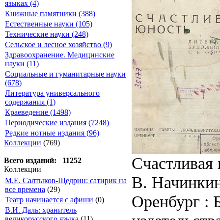
языках (4)
Книжные памятники (388)
Естественные науки (105)
Технические науки (248)
Сельское и лесное хозяйство (9)
Здравоохранение. Медицинские
науки (11)
Социальные и гуманитарные науки
(678)
Литература универсального
содержания (1)
Краеведение (1498)
Периодические издания (7248)
Редкие нотные издания (96)
Коллекции
(769)
Счастливая 
Всего изданий: 11252
Коллекции
В. Начинкин
М.Е. Салтыков-Щедрин: сатирик на
все времена
(29)
Оренбург : 
Театр начинается с афиши
(0)
В.И. Даль: хранитель
великорусского языка
(11)