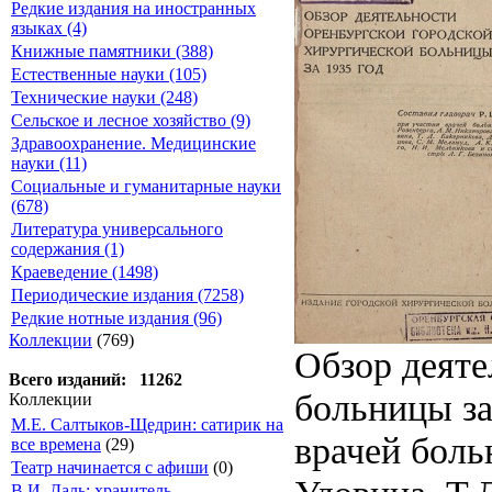
Редкие издания на иностранных
языках (4)
Книжные памятники (388)
Естественные науки (105)
Технические науки (248)
Сельское и лесное хозяйство (9)
Здравоохранение. Медицинские
науки (11)
Социальные и гуманитарные науки
(678)
Литература универсального
содержания (1)
Краеведение (1498)
Периодические издания (7258)
Редкие нотные издания (96)
Коллекции
(769)
Обзор деяте
Всего изданий: 11262
больницы за
Коллекции
М.Е. Салтыков-Щедрин: сатирик на
врачей боль
все времена
(29)
Театр начинается с афиши
(0)
В.И. Даль: хранитель