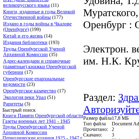
Удовина, Т.
великорусского языка
(11)
Муратского,
Книги, изданные в годы Великой
Отечественной войны
(177)
Оренбург : 
Издано в годы войны в Чкалове
(Оренбурге)
(199)
Китай и его жизнь
(14)
Издания библиотеки
(193)
Электрон. в
Труды Оренбургской Ученой
Архивной Комиссии
(35)
им. Н.К. Кр
Адрес-календари и справочные
(памятные) книжки Оренбургской
губернии
(17)
Оренбургские епархиальные
ведомости
(23)
Оренбургское казачество
(17)
Раздел:
Здра
Экология реки Урал
(51)
Раритеты
(3)
Авторизуйте
Быстрый поиск
Книги Памяти Оренбургской области
Размер файла
17,8 МБ
Газеты военных лет 1941 - 1945
Тип файла
Document Ad
Труды Оренбургской Ученой
Прочитано:
2
Архивной Комиссии
Скачано:
3
Периодические издания 1925 - 1947 г.