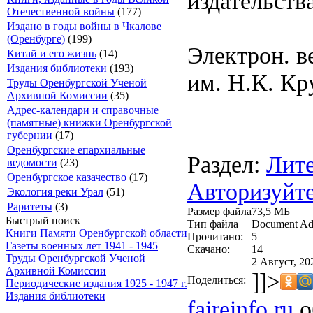
издательства
Отечественной войны
(177)
Издано в годы войны в Чкалове
(Оренбурге)
(199)
Электрон. в
Китай и его жизнь
(14)
Издания библиотеки
(193)
им. Н.К. Кр
Труды Оренбургской Ученой
Архивной Комиссии
(35)
Адрес-календари и справочные
(памятные) книжки Оренбургской
губернии
(17)
Оренбургские епархиальные
Раздел:
Лите
ведомости
(23)
Оренбургское казачество
(17)
Авторизуйте
Экология реки Урал
(51)
Раритеты
(3)
Размер файла
73,5 МБ
Быстрый поиск
Тип файла
Document Ad
Книги Памяти Оренбургской области
Прочитано:
5
Газеты военных лет 1941 - 1945
Скачано:
14
Труды Оренбургской Ученой
2 Август, 20
Архивной Комиссии
]]>
Поделиться:
Периодические издания 1925 - 1947 г.
Издания библиотеки
faireinfo.ru
о