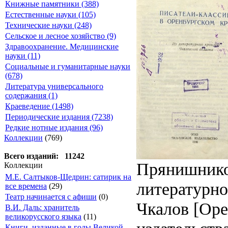
Книжные памятники (388)
Естественные науки (105)
Технические науки (248)
Сельское и лесное хозяйство (9)
Здравоохранение. Медицинские
науки (11)
Социальные и гуманитарные науки
(678)
Литература универсального
содержания (1)
Краеведение (1498)
Периодические издания (7238)
Редкие нотные издания (96)
Коллекции
(769)
Всего изданий: 11242
Прянишников
Коллекции
М.Е. Салтыков-Щедрин: сатирик на
литературно
все времена
(29)
Театр начинается с афиши
(0)
Чкалов [Оре
В.И. Даль: хранитель
великорусского языка
(11)
Книги, изданные в годы Великой