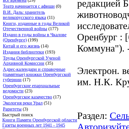
редакцией Б
все времена
(29)
Театр начинается с афиши
(0)
животноводч
В.И. Даль: хранитель
великорусского языка
(11)
исследовате
Книги, изданные в годы Великой
Отечественной войны
(177)
Оренбург : 
Издано в годы войны в Чкалове
(Оренбурге)
(199)
Коммуна"). - 
Китай и его жизнь
(14)
Издания библиотеки
(193)
Труды Оренбургской Ученой
Архивной Комиссии
(35)
Электрон. в
Адрес-календари и справочные
(памятные) книжки Оренбургской
им. Н.К. Кр
губернии
(17)
Оренбургские епархиальные
ведомости
(23)
Оренбургское казачество
(17)
Экология реки Урал
(51)
Раритеты
(3)
Раздел:
Сель
Быстрый поиск
Книги Памяти Оренбургской области
Авторизуйте
Газеты военных лет 1941 - 1945