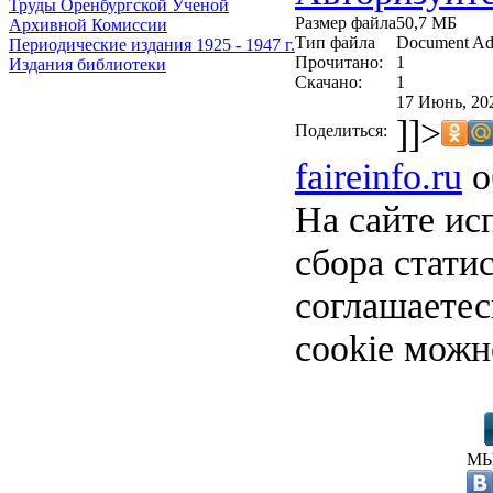
Труды Оренбургской Ученой
Размер файла
50,7 МБ
Архивной Комиссии
Тип файла
Document Ad
Периодические издания 1925 - 1947 г.
Прочитано:
1
Издания библиотеки
Скачано:
1
17 Июнь, 20
]]>
Поделиться:
faireinfo.ru
о
На сайте ис
сбора стати
соглашаете
cookie можн
МЫ