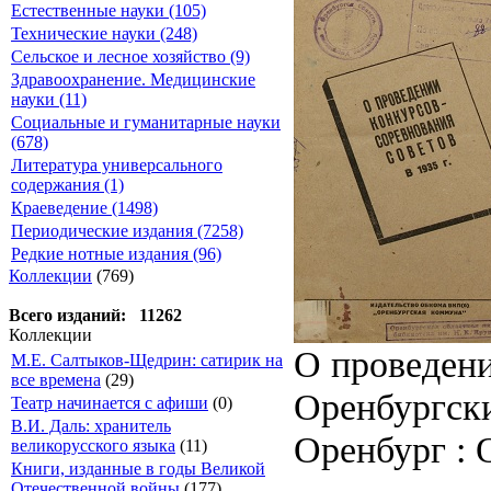
Естественные науки (105)
Технические науки (248)
Сельское и лесное хозяйство (9)
Здравоохранение. Медицинские
науки (11)
Социальные и гуманитарные науки
(678)
Литература универсального
содержания (1)
Краеведение (1498)
Периодические издания (7258)
Редкие нотные издания (96)
Коллекции
(769)
Всего изданий: 11262
Коллекции
О проведени
М.Е. Салтыков-Щедрин: сатирик на
все времена
(29)
Оренбургски
Театр начинается с афиши
(0)
В.И. Даль: хранитель
Оренбург : О
великорусского языка
(11)
Книги, изданные в годы Великой
Отечественной войны
(177)