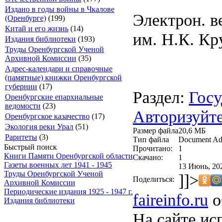
Издано в годы войны в Чкалове
Электрон. в
(Оренбурге)
(199)
Китай и его жизнь
(14)
им. Н.К. Кр
Издания библиотеки
(193)
Труды Оренбургской Ученой
Архивной Комиссии
(35)
Адрес-календари и справочные
(памятные) книжки Оренбургской
губернии
(17)
Раздел:
Госу
Оренбургские епархиальные
ведомости
(23)
Авторизуйте
Оренбургское казачество
(17)
Экология реки Урал
(51)
Размер файла
20,6 МБ
Раритеты
(3)
Тип файла
Document Ad
Быстрый поиск
Прочитано:
1
Книги Памяти Оренбургской области
Скачано:
1
Газеты военных лет 1941 - 1945
13 Июнь, 20
Труды Оренбургской Ученой
]]>
Поделиться:
Архивной Комиссии
Периодические издания 1925 - 1947 г.
faireinfo.ru
о
Издания библиотеки
На сайте ис