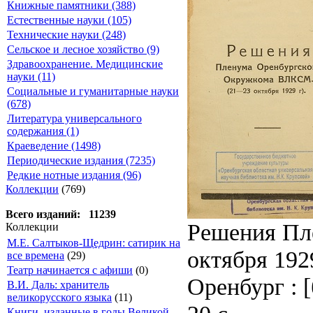
Книжные памятники (388)
Естественные науки (105)
Технические науки (248)
Сельское и лесное хозяйство (9)
Здравоохранение. Медицинские
науки (11)
Социальные и гуманитарные науки
(678)
Литература универсального
содержания (1)
Краеведение (1498)
Периодические издания (7235)
Редкие нотные издания (96)
Коллекции
(769)
Всего изданий: 11239
Решения Пл
Коллекции
М.Е. Салтыков-Щедрин: сатирик на
октября 1929
все времена
(29)
Театр начинается с афиши
(0)
Оренбург : [
В.И. Даль: хранитель
великорусского языка
(11)
Книги, изданные в годы Великой