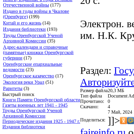
20 с.
Отечественной войны
(177)
Издано в годы войны в Чкалове
(Оренбурге)
(199)
Электрон. в
Китай и его жизнь
(14)
Издания библиотеки
(193)
им. Н.К. Кр
Труды Оренбургской Ученой
Архивной Комиссии
(35)
Адрес-календари и справочные
(памятные) книжки Оренбургской
губернии
(17)
Оренбургские епархиальные
Раздел:
Госу
ведомости
(23)
Оренбургское казачество
(17)
Авторизуйте
Экология реки Урал
(51)
Раритеты
(3)
Размер файла
20,3 МБ
Быстрый поиск
Тип файла
Document Ad
Книги Памяти Оренбургской области
Прочитано:
0
Газеты военных лет 1941 - 1945
Скачано:
4
Труды Оренбургской Ученой
7 Май, 2024 
Архивной Комиссии
]]>
Поделиться:
Периодические издания 1925 - 1947 г.
Издания библиотеки
faireinfo.ru
о