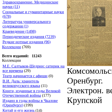
Здравоохранение. Медицинские
науки (11)
Социальные и гуманитарные науки
(678)
Литература универсального
содержания (1)
Краеведение (1498)
Периодические издания (7239)
Редкие нотные издания (96)
Коллекции
(769)
Всего изданий: 11243
Коллекции
М.Е. Салтыков-Щедрин: сатирик на
Комсомольск
все времена
(29)
Театр начинается с афиши
(0)
Оренбург.
В.И. Даль: хранитель
великорусского языка
(11)
Электрон. ве
Книги, изданные в годы Великой
Отечественной войны
(177)
Крупской
Издано в годы войны в Чкалове
(Оренбурге)
(199)
Китай и его жизнь
(14)