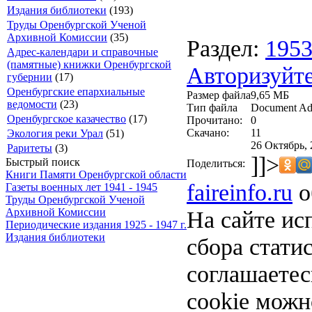
Издания библиотеки
(193)
Труды Оренбургской Ученой
Архивной Комиссии
(35)
Раздел:
195
Адрес-календари и справочные
(памятные) книжки Оренбургской
Авторизуйте
губернии
(17)
Оренбургские епархиальные
Размер файла
9,65 МБ
ведомости
(23)
Тип файла
Document Ad
Оренбургское казачество
(17)
Прочитано:
0
Скачано:
11
Экология реки Урал
(51)
26 Октябрь, 
Раритеты
(3)
]]>
Быстрый поиск
Поделиться:
Книги Памяти Оренбургской области
faireinfo.ru
о
Газеты военных лет 1941 - 1945
Труды Оренбургской Ученой
На сайте ис
Архивной Комиссии
Периодические издания 1925 - 1947 г.
Издания библиотеки
сбора стати
соглашаете
cookie можн