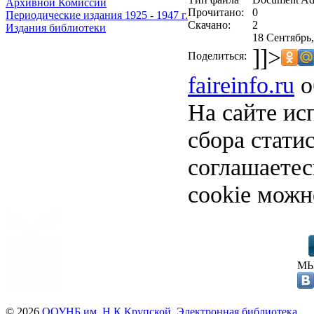
Архивной Комиссии
Прочитано:
0
Периодические издания 1925 - 1947 г.
Скачано:
2
Издания библиотеки
18 Сентябрь,
]]>
Поделиться:
faireinfo.ru
о
На сайте ис
сбора стати
соглашаете
cookie можн
МЫ
© 2026
ООУНБ им. Н.К.Крупской. Электронная библиотека