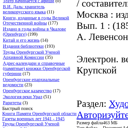
/ составите
Театр начинается с афиши
(0)
В.И. Даль: хранитель
Москва : из
великорусского языка
(11)
Книги, изданные в годы Великой
Вып. 1 : (18
Отечественной войны
(177)
Издано в годы войны в Чкалове
А. Левенсон)
(Оренбурге)
(199)
Китай и его жизнь
(14)
Издания библиотеки
(193)
Труды Оренбургской Ученой
Электрон. ве
Архивной Комиссии
(35)
Адрес-календари и справочные
Крупской
(памятные) книжки Оренбургской
губернии
(17)
Оренбургские епархиальные
ведомости
(23)
Оренбургское казачество
(17)
Экология реки Урал
(51)
Раздел:
Худо
Раритеты
(3)
Быстрый поиск
Авторизуйте
Книги Памяти Оренбургской области
Газеты военных лет 1941 - 1945
Размер файла
463 МБ
Труды Оренбургской Ученой
Тип файла
Document Ad