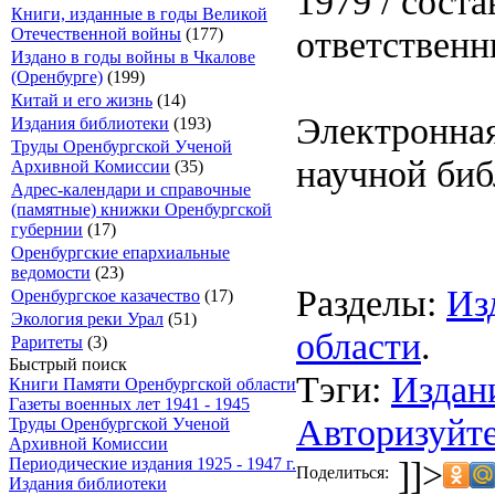
1979 / сост
Книги, изданные в годы Великой
ответственны
Отечественной войны
(177)
Издано в годы войны в Чкалове
(Оренбурге)
(199)
Китай и его жизнь
(14)
Электронная
Издания библиотеки
(193)
Труды Оренбургской Ученой
научной биб
Архивной Комиссии
(35)
Адрес-календари и справочные
(памятные) книжки Оренбургской
губернии
(17)
Оренбургские епархиальные
ведомости
(23)
Разделы:
Из
Оренбургское казачество
(17)
Экология реки Урал
(51)
области
.
Раритеты
(3)
Быстрый поиск
Тэги:
Издан
Книги Памяти Оренбургской области
Газеты военных лет 1941 - 1945
Авторизуйте
Труды Оренбургской Ученой
Архивной Комиссии
]]>
Периодические издания 1925 - 1947 г.
Поделиться:
Издания библиотеки