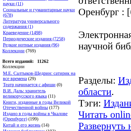
ответственн
науки (11)
Оренбург : [б
Социальные и гуманитарные науки
(678)
Литература универсального
содержания (1)
Электронная
Краеведение (1498)
Периодические издания (7258)
научной биб
Редкие нотные издания (96)
Коллекции
(769)
Всего изданий: 11262
Коллекции
М.Е. Салтыков-Щедрин: сатирик на
Разделы:
Из
все времена
(29)
Театр начинается с афиши
(0)
области
.
В.И. Даль: хранитель
великорусского языка
(11)
Тэги:
Издан
Книги, изданные в годы Великой
Отечественной войны
(177)
Читать onlin
Издано в годы войны в Чкалове
(Оренбурге)
(199)
Развернуть 
Китай и его жизнь
(14)