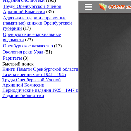
Издания библиотеки
(193)
Труды Оренбургской Ученой
Архивной Комиссии
(35)
Адрес-календари и справочные
(памятные) книжки Оренбургской
губернии
(17)
Оренбургские епархиальные
ведомости
(23)
Оренбургское казачество
(17)
Экология реки Урал
(51)
Раритеты
(3)
Быстрый поиск
Книги Памяти Оренбургской области
Газеты военных лет 1941 - 1945
Труды Оренбургской Ученой
Архивной Комиссии
Периодические издания 1925 - 1947 г.
Издания библиотеки