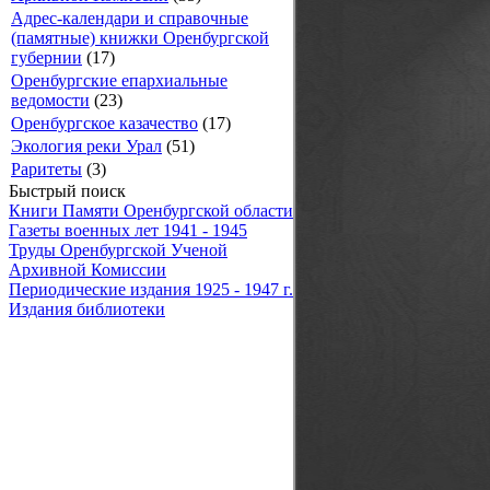
Адрес-календари и справочные
(памятные) книжки Оренбургской
губернии
(17)
Оренбургские епархиальные
ведомости
(23)
Оренбургское казачество
(17)
Экология реки Урал
(51)
Раритеты
(3)
Быстрый поиск
Книги Памяти Оренбургской области
Газеты военных лет 1941 - 1945
Труды Оренбургской Ученой
Архивной Комиссии
Периодические издания 1925 - 1947 г.
Издания библиотеки