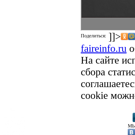
]]>
Поделиться:
faireinfo.ru
о
На сайте ис
сбора стати
соглашаете
cookie можн
МЫ