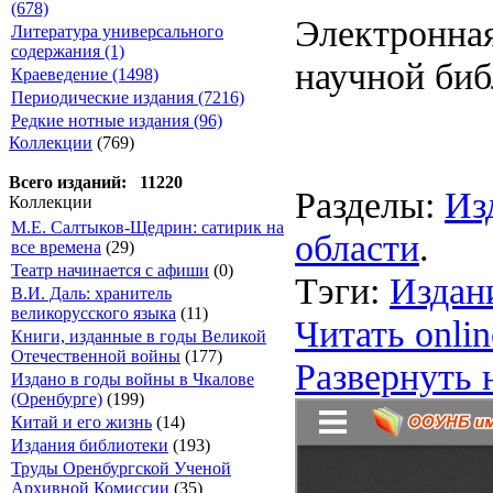
(678)
Электронная
Литература универсального
содержания (1)
научной биб
Краеведение (1498)
Периодические издания (7216)
Редкие нотные издания (96)
Коллекции
(769)
Всего изданий: 11220
Разделы:
Из
Коллекции
М.Е. Салтыков-Щедрин: сатирик на
области
.
все времена
(29)
Театр начинается с афиши
(0)
Тэги:
Издан
В.И. Даль: хранитель
великорусского языка
(11)
Читать onlin
Книги, изданные в годы Великой
Отечественной войны
(177)
Развернуть 
Издано в годы войны в Чкалове
(Оренбурге)
(199)
Китай и его жизнь
(14)
Издания библиотеки
(193)
Труды Оренбургской Ученой
Архивной Комиссии
(35)