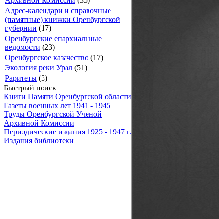
Архивной Комиссии
(35)
Адрес-календари и справочные
(памятные) книжки Оренбургской
губернии
(17)
Оренбургские епархиальные
ведомости
(23)
Оренбургское казачество
(17)
Экология реки Урал
(51)
Раритеты
(3)
Быстрый поиск
Книги Памяти Оренбургской области
Газеты военных лет 1941 - 1945
Труды Оренбургской Ученой
Архивной Комиссии
Периодические издания 1925 - 1947 г.
Издания библиотеки