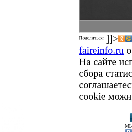
]]>
Поделиться:
faireinfo.ru
о
На сайте ис
сбора стати
соглашаете
cookie можн
МЫ