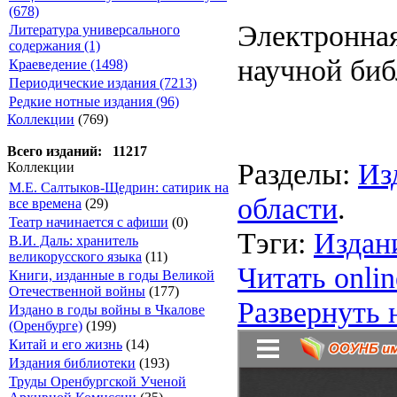
(678)
Электронная
Литература универсального
содержания (1)
научной биб
Краеведение (1498)
Периодические издания (7213)
Редкие нотные издания (96)
Коллекции
(769)
Всего изданий: 11217
Разделы:
Из
Коллекции
М.Е. Салтыков-Щедрин: сатирик на
области
.
все времена
(29)
Театр начинается с афиши
(0)
Тэги:
Издан
В.И. Даль: хранитель
великорусского языка
(11)
Читать onlin
Книги, изданные в годы Великой
Отечественной войны
(177)
Развернуть 
Издано в годы войны в Чкалове
(Оренбурге)
(199)
Китай и его жизнь
(14)
Издания библиотеки
(193)
Труды Оренбургской Ученой