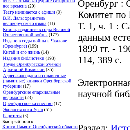
Оренбург :
М.Е. Салтыков-Щедрин: сатирик на
все времена
(29)
Комитет по 
Театр начинается с афиши
(0)
В.И. Даль: хранитель
Т. 1, ч. 1 
великорусского языка
(11)
Книги, изданные в годы Великой
данным есте
Отечественной войны
(177)
Издано в годы войны в Чкалове
1899 гг. - 1
(Оренбурге)
(199)
Китай и его жизнь
(14)
114, 389 с.
Издания библиотеки
(193)
Труды Оренбургской Ученой
Архивной Комиссии
(35)
Адрес-календари и справочные
Электронная
(памятные) книжки Оренбургской
губернии
(17)
научной биб
Оренбургские епархиальные
ведомости
(23)
Оренбургское казачество
(17)
Экология реки Урал
(51)
Раритеты
(3)
Быстрый поиск
Раздел:
Исто
Книги Памяти Оренбургской области