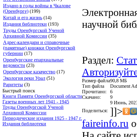
Издано в годы войны в Чкалове
Электронная
(Оренбурге)
(199)
Китай и его жизнь
(14)
научной биб
Издания библиотеки
(193)
Труды Оренбургской Ученой
Архивной Комиссии
(35)
Адрес-календари и справочные
(памятные) книжки Оренбургской
губернии
(17)
Раздел:
Стат
Оренбургские епархиальные
ведомости
(23)
Авторизуйте
Оренбургское казачество
(17)
Экология реки Урал
(51)
Размер файла
90,8 МБ
Раритеты
(3)
Тип файла
Document Ad
Быстрый поиск
Прочитано:
6
Книги Памяти Оренбургской области
Скачано:
9
Газеты военных лет 1941 - 1945
9 Июнь, 2023
Труды Оренбургской Ученой
]]>
Поделиться:
Архивной Комиссии
Периодические издания 1925 - 1947 г.
faireinfo.ru
о
Издания библиотеки
На сайте ис