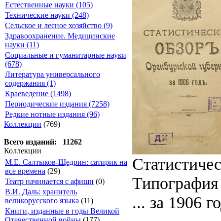
Естественные науки (105)
Технические науки (248)
Сельское и лесное хозяйство (9)
Здравоохранение. Медицинские
науки (11)
Социальные и гуманитарные науки
(678)
Литература универсального
содержания (1)
Краеведение (1498)
Периодические издания (7258)
Редкие нотные издания (96)
Коллекции
(769)
Всего изданий: 11262
Коллекции
Статистичес
М.Е. Салтыков-Щедрин: сатирик на
все времена
(29)
Типография 
Театр начинается с афиши
(0)
В.И. Даль: хранитель
... за 1906 го
великорусского языка
(11)
Книги, изданные в годы Великой
Отечественной войны
(177)