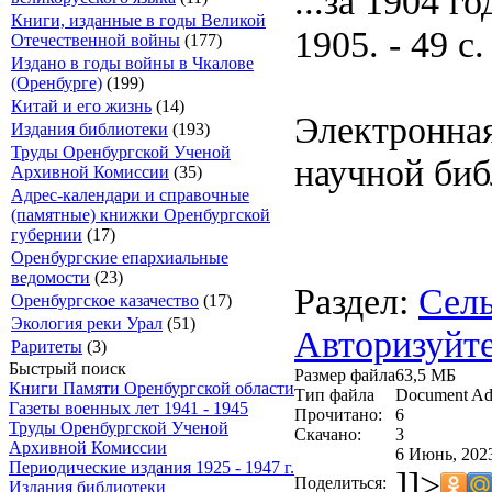
...за 1904 г
Книги, изданные в годы Великой
1905. - 49 с.
Отечественной войны
(177)
Издано в годы войны в Чкалове
(Оренбурге)
(199)
Китай и его жизнь
(14)
Электронная
Издания библиотеки
(193)
Труды Оренбургской Ученой
научной биб
Архивной Комиссии
(35)
Адрес-календари и справочные
(памятные) книжки Оренбургской
губернии
(17)
Оренбургские епархиальные
ведомости
(23)
Раздел:
Сель
Оренбургское казачество
(17)
Экология реки Урал
(51)
Авторизуйте
Раритеты
(3)
Быстрый поиск
Размер файла
63,5 МБ
Книги Памяти Оренбургской области
Тип файла
Document Ad
Газеты военных лет 1941 - 1945
Прочитано:
6
Труды Оренбургской Ученой
Скачано:
3
Архивной Комиссии
6 Июнь, 2023
Периодические издания 1925 - 1947 г.
]]>
Поделиться:
Издания библиотеки