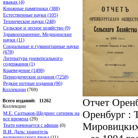
языках (4)
Книжные памятники (388)
Естественные науки (105)
Технические науки (248)
Сельское и лесное хозяйство (9)
Здравоохранение. Медицинские
науки (11)
Социальные и гуманитарные науки
(678)
Литература универсального
содержания (1)
Краеведение (1498)
Периодические издания (7258)
Редкие нотные издания (96)
Коллекции
(769)
Отчет Оренб
Всего изданий: 11262
Коллекции
Оренбург : 
М.Е. Салтыков-Щедрин: сатирик на
все времена
(29)
Мировицких
Театр начинается с афиши
(0)
В.И. Даль: хранитель
великорусского языка
(11)