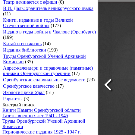
Театр начинается с афиши
(0)
В.И. Даль: хранитель великорусского языка
(11)
Книги, изданные в годы Великой
Отечественной войны
(177)
Издано в годы войны в Чкалове (Оренбурге)
(199)
Китай и его жизнь
(14)
Издания библиотеки
(193)
Труды Оренбургской Ученой Архивной
Комиссии
(35)
Адрес-календари и справочные (памятные)
книжки Оренбургской губернии
(17)
Оренбургские епархиальные ведомости
(23)
Оренбургское казачество
(17)
Экология реки Урал
(51)
Раритеты
(3)
Быстрый поиск
Книги Памяти Оренбургской области
Газеты военных лет 1941 - 1945
Труды Оренбургской Ученой Архивной
Комиссии
Периодические издания 1925 - 1947 г.