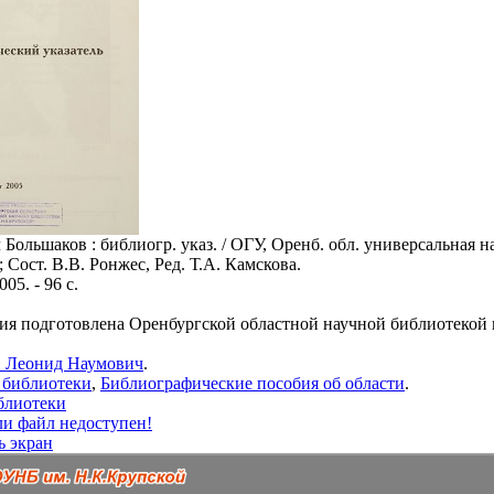
Большаков : библиогр. указ. / ОГУ, Оренб. обл. универсальная н
 Сост. В.В. Ронжес, Ред. Т.А. Камскова.
05. - 96 с.
ия подготовлена Оренбургской областной научной библиотекой 
в Леонид Наумович
.
 библиотеки
,
Библиографические пособия об области
.
блиотеки
ли файл недоступен!
ь экран