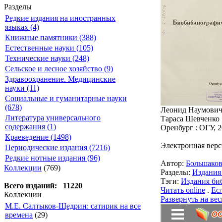
Разделы
Редкие издания на иностранных
языках (4)
Книжные памятники (388)
Естественные науки (105)
Технические науки (248)
Сельское и лесное хозяйство (9)
Здравоохранение. Медицинские
науки (11)
Социальные и гуманитарные науки
(678)
Леонид Наумович 
Литература универсального
Тараса Шевченко ;
содержания (1)
Оренбург : ОГУ, 20
Краеведение (1498)
Электронная верс
Периодические издания (7216)
Редкие нотные издания (96)
Автор:
Большако
Коллекции
(769)
Разделы:
Издания
Тэги:
Издания би
Всего изданий: 11220
Читать online
.
Ес
Коллекции
Развернуть на вес
М.Е. Салтыков-Щедрин: сатирик на все
времена
(29)