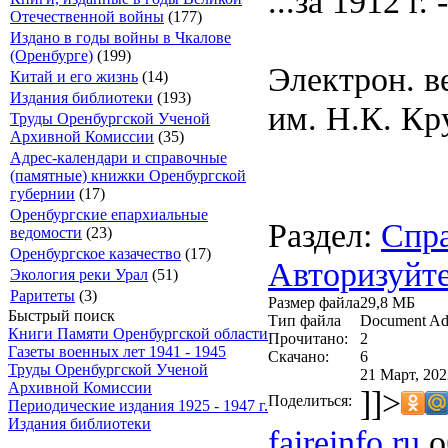
...за 1912 г.
Отечественной войны
(177)
Издано в годы войны в Чкалове
(Оренбурге)
(199)
Электрон. в
Китай и его жизнь
(14)
Издания библиотеки
(193)
им. Н.К. Кр
Труды Оренбургской Ученой
Архивной Комиссии
(35)
Адрес-календари и справочные
(памятные) книжки Оренбургской
губернии
(17)
Оренбургские епархиальные
Раздел:
Спра
ведомости
(23)
Оренбургское казачество
(17)
Авторизуйте
Экология реки Урал
(51)
Раритеты
(3)
Размер файла
29,8 МБ
Быстрый поиск
Тип файла
Document Ad
Книги Памяти Оренбургской области
Прочитано:
2
Газеты военных лет 1941 - 1945
Скачано:
6
Труды Оренбургской Ученой
21 Март, 202
Архивной Комиссии
]]>
Поделиться:
Периодические издания 1925 - 1947 г.
Издания библиотеки
faireinfo.ru
о