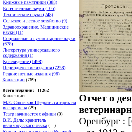
Книжные памятники (388)
Естественные науки (105)
Технические науки (248)
Сельское и лесное хозяйство (9)
Здравоохранение. Медицинские
науки (11)
Социальные и гуманитарные науки
(678)
Литература универсального
содержания (1)
Краеведение (1498)
Периодические издания (7258)
Редкие нотные издания (96)
Коллекции
(769)
Всего изданий: 11262
Отчет о де
Коллекции
М.Е. Салтыков-Щедрин: сатирик на
ветеринарн
все времена
(29)
Театр начинается с афиши
(0)
Оренбург : [б
В.И. Даль: хранитель
великорусского языка
(11)
Книги, изданные в годы Великой