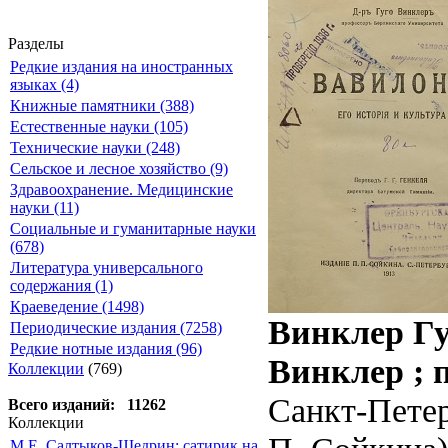
Разделы
Редкие издания на иностранных
языках (4)
Книжные памятники (388)
Естественные науки (105)
Технические науки (248)
Сельское и лесное хозяйство (9)
Здравоохранение. Медицинские
науки (11)
Социальные и гуманитарные науки
(678)
Литература универсального
содержания (1)
Краеведение (1498)
Винклер Гуг
Периодические издания (7258)
Редкие нотные издания (96)
Винклер ; п
Коллекции
(769)
Санкт-Петер
Всего изданий: 11262
Коллекции
М.Е. Салтыков-Щедрин: сатирик на