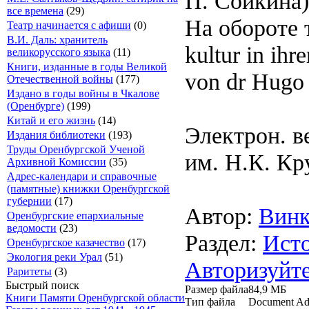
П. Сойкина). 
все времена
(29)
На обороте т
Театр начинается с афиши
(0)
В.И. Даль: хранитель
kultur in ih
великорусского языка
(11)
Книги, изданные в годы Великой
von dr Hugo W
Отечественной войны
(177)
Издано в годы войны в Чкалове
(Оренбурге)
(199)
Китай и его жизнь
(14)
Электрон. в
Издания библиотеки
(193)
Труды Оренбургской Ученой
им. Н.К. Кр
Архивной Комиссии
(35)
Адрес-календари и справочные
(памятные) книжки Оренбургской
губернии
(17)
Автор:
Винк
Оренбургские епархиальные
ведомости
(23)
Раздел:
Исто
Оренбургское казачество
(17)
Экология реки Урал
(51)
Авторизуйте
Раритеты
(3)
Быстрый поиск
Размер файла
84,9 МБ
Книги Памяти Оренбургской области
Тип файла
Document Ad