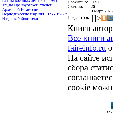
Газеты военных лет 1941 - 1945
Прочитано:
1140
Труды Оренбургской Ученой
Скачано:
26
Архивной Комиссии
9 Март, 2023
Периодические издания 1925 - 1947 г.
]]>
Поделиться:
Издания библиотеки
Книги автор
Все книги а
faireinfo.ru
о
На сайте ис
сбора стати
соглашаете
cookie можн
МЫ