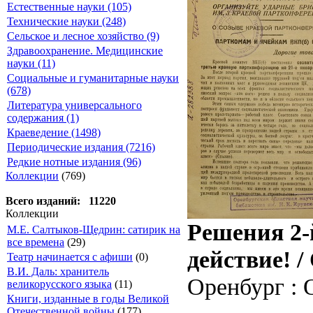
Естественные науки (105)
Технические науки (248)
Сельское и лесное хозяйство (9)
Здравоохранение. Медицинские
науки (11)
Социальные и гуманитарные науки
(678)
Литература универсального
содержания (1)
Краеведение (1498)
Периодические издания (7216)
Редкие нотные издания (96)
Коллекции
(769)
Всего изданий: 11220
Коллекции
Решения 2-
М.Е. Салтыков-Щедрин: сатирик на
все времена
(29)
действие! 
Театр начинается с афиши
(0)
В.И. Даль: хранитель
Оренбург : О
великорусского языка
(11)
Книги, изданные в годы Великой
Отечественной войны
(177)