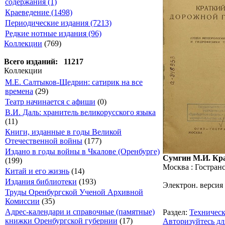
содержания (1)
Краеведение (1498)
Периодические издания (7213)
Редкие нотные издания (96)
Коллекции
(769)
Всего изданий: 11217
Коллекции
М.Е. Салтыков-Щедрин: сатирик на все
времена
(29)
Театр начинается с афиши
(0)
В.И. Даль: хранитель великорусского языка
(11)
Книги, изданные в годы Великой
Отечественной войны
(177)
Издано в годы войны в Чкалове (Оренбурге)
Сумгин М.И. Кра
(199)
Москва : Гострансиз
Китай и его жизнь
(14)
Издания библиотеки
(193)
Электрон. версия
Труды Оренбургской Ученой Архивной
Комиссии
(35)
Адрес-календари и справочные (памятные)
Раздел:
Техническ
книжки Оренбургской губернии
(17)
Авторизуйтесь дл