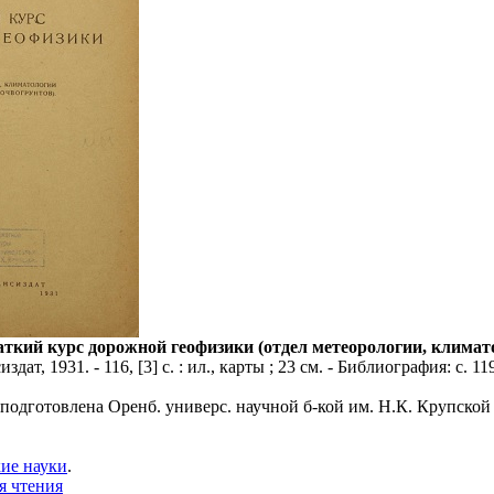
ткий курс дорожной геофизики (отдел метеорологии, климато
дат, 1931. - 116, [3] с. : ил., карты ; 23 см. - Библиография: с. 11
 подготовлена Оренб. универс. научной б-кой им. Н.К. Крупской
ие науки
.
я чтения