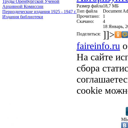
Труды Оренбургской Ученой
Размер файла
18,7 МБ
Архивной Комиссии
Тип файла
Document Ad
Периодические издания 1925 - 1947 г.
Прочитано:
1
Издания библиотеки
Скачано:
4
18 Январь, 2
]]>
Поделиться:
faireinfo.ru
о
На сайте ис
сбора стати
соглашаете
cookie можн
МЫ