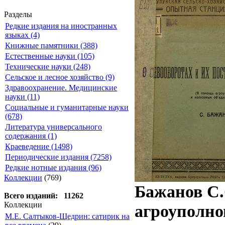
Разделы
Редкие издания на иностранных
языках (4)
Книжные памятники (388)
Естественные науки (105)
Технические науки (248)
Сельское и лесное хозяйство (9)
Здравоохранение. Медицинские
науки (11)
Социальные и гуманитарные науки
(678)
Литература универсального
содержания (1)
Краеведение (1498)
Периодические издания (7258)
Редкие нотные издания (96)
Коллекции
(769)
Бажанов С.
Всего изданий: 11262
Коллекции
агроуполно
М.Е. Салтыков-Щедрин: сатирик на