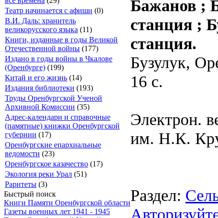
Бажанов ; 
все времена
(29)
Театр начинается с афиши
(0)
станция ; 
В.И. Даль: хранитель
великорусского языка
(11)
станция.
Книги, изданные в годы Великой
Отечественной войны
(177)
Бузулук, Ор
Издано в годы войны в Чкалове
(Оренбурге)
(199)
16 с.
Китай и его жизнь
(14)
Издания библиотеки
(193)
Труды Оренбургской Ученой
Архивной Комиссии
(35)
Электрон. в
Адрес-календари и справочные
(памятные) книжки Оренбургской
им. Н.К. Кр
губернии
(17)
Оренбургские епархиальные
ведомости
(23)
Оренбургское казачество
(17)
Экология реки Урал
(51)
Раритеты
(3)
Раздел:
Сель
Быстрый поиск
Книги Памяти Оренбургской области
Авторизуйте
Газеты военных лет 1941 - 1945