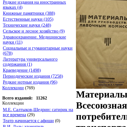
Редкие издания на иностранных
языках (4)
Книжные памятники (388)
Естественные науки (105)
Технические науки (248)
Сельское и лесное хозяйство (9)
Здравоохранение. Медицинские
науки (11)
Социальные и гуманитарные науки
(678)
Литература универсального
содержания (1)
Краеведение (1498)
Периодические издания (7258)
Редкие нотные издания (96)
Коллекции
(769)
Материалы 
Всего изданий: 11262
Всесоюзная
Коллекции
М.Е. Салтыков-Щедрин: сатирик на
потребител
все времена
(29)
Театр начинается с афиши
(0)
В.И. Даль: хранитель