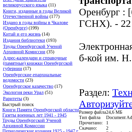
транспорта
великорусского языка
(11)
Оренбург : [
Книги, изданные в годы Великой
Отечественной войны
(177)
ГСНХ). - 22 
Издано в годы войны в Чкалове
(Оренбурге)
(199)
Китай и его жизнь
(14)
Издания библиотеки
(193)
Электронная
Труды Оренбургской Ученой
Архивной Комиссии
(35)
б-кой им. Н
Адрес-календари и справочные
(памятные) книжки Оренбургской
губернии
(17)
Оренбургские епархиальные
ведомости
(23)
Оренбургское казачество
(17)
Раздел:
Техн
Экология реки Урал
(51)
Раритеты
(3)
Авторизуйте
Быстрый поиск
Книги Памяти Оренбургской области
Размер файла
24,6 МБ
Газеты военных лет 1941 - 1945
Тип файла
Document Ad
Труды Оренбургской Ученой
Прочитано:
1
Архивной Комиссии
Скачано:
2
Периодические издания 1925 - 1947 г.