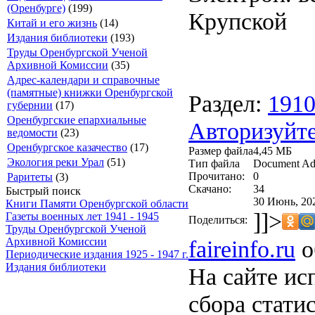
(Оренбурге)
(199)
Крупской
Китай и его жизнь
(14)
Издания библиотеки
(193)
Труды Оренбургской Ученой
Архивной Комиссии
(35)
Адрес-календари и справочные
(памятные) книжки Оренбургской
Раздел:
191
губернии
(17)
Оренбургские епархиальные
Авторизуйте
ведомости
(23)
Оренбургское казачество
(17)
Размер файла
4,45 МБ
Экология реки Урал
(51)
Тип файла
Document Ad
Прочитано:
0
Раритеты
(3)
Скачано:
34
Быстрый поиск
30 Июнь, 20
Книги Памяти Оренбургской области
]]>
Газеты военных лет 1941 - 1945
Поделиться:
Труды Оренбургской Ученой
faireinfo.ru
о
Архивной Комиссии
Периодические издания 1925 - 1947 г.
Издания библиотеки
На сайте ис
сбора стати