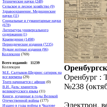
Технические науки (248)
Сельское и лесное хозяйство (9)
Здравоохранение. Медицинские
науки (11)
Социальные и гуманитарные науки
(678)
Литература универсального
содержания (1)
Краеведение (1498)
Периодические издания (7235)
Редкие нотные издания (96)
Коллекции
(769)
Всего изданий: 11239
Оренбургск
Коллекции
М.Е. Салтыков-Щедрин: сатирик на
Оренбург : 
все времена
(29)
Театр начинается с афиши
(0)
№238 (октяб
В.И. Даль: хранитель
великорусского языка
(11)
Книги, изданные в годы Великой
Отечественной войны
(177)
Электрон. ве
Издано в годы войны в Чкалове