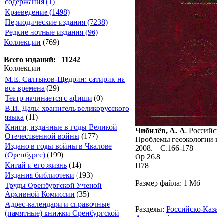
содержания (1)
Краеведение (1498)
Периодические издания (7238)
Редкие нотные издания (96)
Коллекции
(769)
Всего изданий: 11242
Коллекции
М.Е. Салтыков-Щедрин: сатирик на
все времена
(29)
Театр начинается с афиши
(0)
В.И. Даль: хранитель великорусского
языка
(11)
Книги, изданные в годы Великой
Чибилёв, А. А.
Российск
Отечественной войны
(177)
Проблемы геоэкологии и 
Издано в годы войны в Чкалове
2008. – С.166-178
(Оренбурге)
(199)
Ор 26.8
Китай и его жизнь
(14)
П78
Издания библиотеки
(193)
Размер файла: 1 Mб
Труды Оренбургской Ученой
Архивной Комиссии
(35)
Адрес-календари и справочные
Разделы:
Российско-Каз
(памятные) книжки Оренбургской