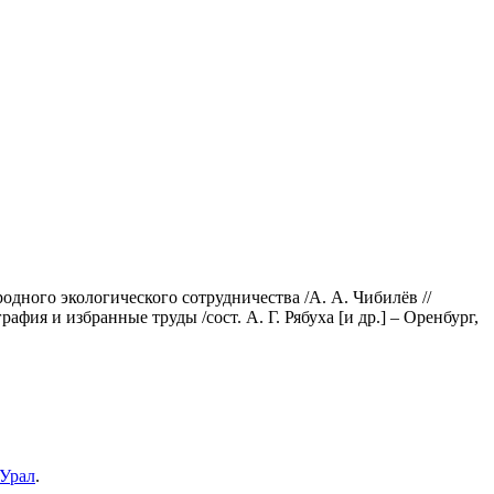
ного экологического сотрудничества /А. А. Чибилёв //
ия и избранные труды /сост. А. Г. Рябуха [и др.] – Оренбург,
 Урал
.