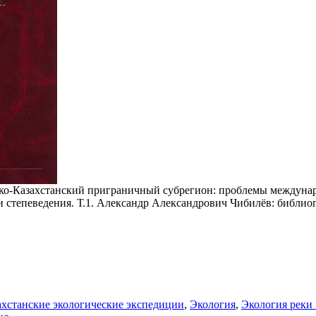
о-Казахстанский приграничный субрегион: проблемы международ
степеведения. Т.1. Александр Александрович Чибилёв: библиограф
ахстанские экологические экспедиции
,
Экология
,
Экология реки