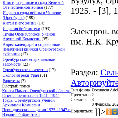
Бузулук, Ор
Книги, изданные в годы Великой
Отечественной войны
(177)
1925. - [3], 
Издано в годы войны в Чкалове
(Оренбурге)
(199)
Китай и его жизнь
(14)
Электрон. в
Издания библиотеки
(193)
Труды Оренбургской Ученой
им. Н.К. Кр
Архивной Комиссии
(35)
Адрес-календари и справочные
(памятные) книжки Оренбургской
губернии
(17)
Оренбургские епархиальные
ведомости
(23)
Раздел:
Сель
Оренбургское казачество
(17)
Экология реки Урал
(51)
Авторизуйте
Раритеты
(3)
Быстрый поиск
Тип файла
Document Ado
Книги Памяти Оренбургской области
Прочитано:
2
Газеты военных лет 1941 - 1945
Скачано:
3
Труды Оренбургской Ученой
8 Февраль, 202
Архивной Комиссии
]]>
Периодические издания 1925 - 1947 г.
Поделиться:
Издания библиотеки