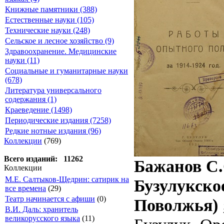
Книжные памятники (388)
Естественные науки (105)
Технические науки (248)
Сельское и лесное хозяйство (9)
Здравоохранение. Медицинские
науки (11)
Социальные и гуманитарные науки
(678)
Литература универсального
содержания (1)
Краеведение (1498)
Периодические издания (7258)
Редкие нотные издания (96)
Коллекции
(769)
Всего изданий: 11262
Бажанов С.С
Коллекции
М.Е. Салтыков-Щедрин: сатирик на
Бузулукско
все времена
(29)
Театр начинается с афиши
(0)
Поволжья) 
В.И. Даль: хранитель
великорусского языка
(11)