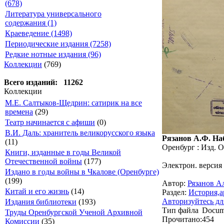
(678)
Литература универсального
содержания (1)
Краеведение (1498)
Периодические издания (7258)
Редкие нотные издания (96)
Коллекции
(769)
Всего изданий: 11262
Коллекции
М.Е. Салтыков-Щедрин: сатирик на все
времена
(29)
Театр начинается с афиши
(0)
В.И. Даль: хранитель великорусского языка
Рязанов А.Ф. Наб
(11)
Оренбург : Изд. О
Книги, изданные в годы Великой
Отечественной войны
(177)
Электрон. версия
Издано в годы войны в Чкалове (Оренбурге)
(199)
Автор:
Рязанов А
Китай и его жизнь
(14)
Раздел:
История,а
Авторизуйтесь дл
Издания библиотеки
(193)
Тип файла
Docum
Труды Оренбургской Ученой Архивной
Прочитано:
454
Комиссии
(35)