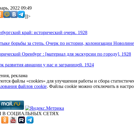
арь, 2022 09:49
]]>
нбургский край: исторический очерк. 1928
тыке борьбы за степь. Очерк по истории, колонизации Новолиней
орический Оренбург : [материал для экскурсии по городу]. 1928
рк развития авиации у нас и заграницей. 1924
ния, реклама
уются файлы «cookies» для улучшения работы и сбора статистич
зования файлов cookie
. Файлы cookie можно отключить в настро
 В СОЦИАЛЬНЫХ СЕТЯХ