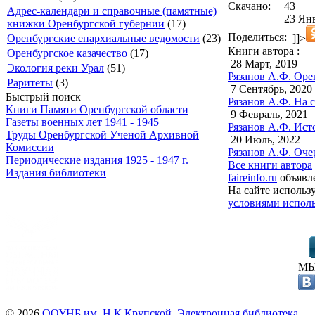
Скачано:
43
Адрес-календари и справочные (памятные)
23 Янв
книжки Оренбургской губернии
(17)
Поделиться:
]]>
Оренбургские епархиальные ведомости
(23)
Книги автора :
Оренбургское казачество
(17)
28 Март, 2019
Экология реки Урал
(51)
Рязанов А.Ф. Оре
Раритеты
(3)
7 Сентябрь, 2020
Быстрый поиск
Рязанов А.Ф. На с
Книги Памяти Оренбургской области
9 Февраль, 2021
Газеты военных лет 1941 - 1945
Рязанов А.Ф. Ист
Труды Оренбургской Ученой Архивной
20 Июль, 2022
Комиссии
Рязанов А.Ф. Оче
Периодические издания 1925 - 1947 г.
Все книги автора
Издания библиотеки
faireinfo.ru
объявле
На сайте использ
условиями исполь
МЫ
© 2026
ООУНБ им. Н.К.Крупской. Электронная библиотека