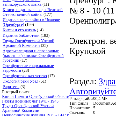
Оренбург : 
великорусского языка
(11)
№ 8 - 10 (11
Книги, изданные в годы Великой
Отечественной войны
(177)
Оренполиграф
Издано в годы войны в Чкалове
(Оренбурге)
(199)
Китай и его жизнь
(14)
Издания библиотеки
(193)
Электрон. ве
Труды Оренбургской Ученой
Архивной Комиссии
(35)
Крупской
Адрес-календари и справочные
(памятные) книжки Оренбургской
губернии
(17)
Оренбургские епархиальные
ведомости
(23)
Оренбургское казачество
(17)
Раздел:
Здра
Экология реки Урал
(51)
Раритеты
(3)
Авторизуйте
Быстрый поиск
Книги Памяти Оренбургской области
Размер файла
90,4 МБ
Газеты военных лет 1941 - 1945
Тип файла
Document Ad
Труды Оренбургской Ученой
Прочитано:
5
Архивной Комиссии
Скачано:
9
Периодические издания 1925 - 1947 г.