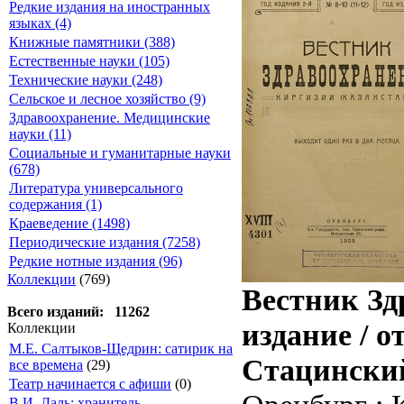
Редкие издания на иностранных
языках (4)
Книжные памятники (388)
Естественные науки (105)
Технические науки (248)
Сельское и лесное хозяйство (9)
Здравоохранение. Медицинские
науки (11)
Социальные и гуманитарные науки
(678)
Литература универсального
содержания (1)
Краеведение (1498)
Периодические издания (7258)
Редкие нотные издания (96)
Коллекции
(769)
Вестник Зд
Всего изданий: 11262
издание / 
Коллекции
М.Е. Салтыков-Щедрин: сатирик на
Стацински
все времена
(29)
Театр начинается с афиши
(0)
В.И. Даль: хранитель