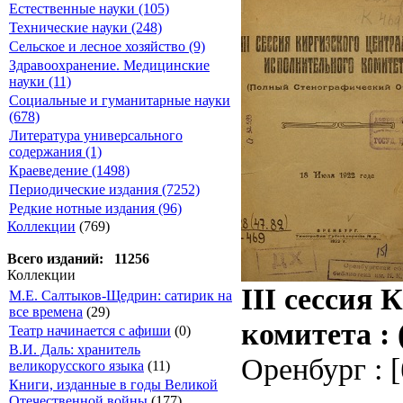
Естественные науки (105)
Технические науки (248)
Сельское и лесное хозяйство (9)
Здравоохранение. Медицинские
науки (11)
Социальные и гуманитарные науки
(678)
Литература универсального
содержания (1)
Краеведение (1498)
Периодические издания (7252)
Редкие нотные издания (96)
Коллекции
(769)
Всего изданий: 11256
Коллекции
III сессия
М.Е. Салтыков-Щедрин: сатирик на
все времена
(29)
комитета : 
Театр начинается с афиши
(0)
В.И. Даль: хранитель
Оренбург : [
великорусского языка
(11)
Книги, изданные в годы Великой
Отечественной войны
(177)