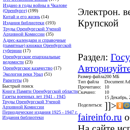
Издано в годы войны в Чкалове
Электрон. ве
(Оренбурге)
(199)
Китай и его жизнь
(14)
Крупской
Издания библиотеки
(193)
Труды Оренбургской Ученой
Архивной Комиссии
(35)
Адрес-календари и справочные
(памятные) книжки Оренбургской
губернии
(17)
Раздел:
Госу
Оренбургские епархиальные
ведомости
(23)
Авторизуйте
Оренбургское казачество
(17)
Экология реки Урал
(51)
Размер файла
200 МБ
Раритеты
(3)
Тип файла
Document Ad
Быстрый поиск
Прочитано:
10
Книги Памяти Оренбургской области
Скачано:
10
Газеты военных лет 1941 - 1945
15 Декабрь, 
Труды Оренбургской Ученой
]]>
Поделиться:
Архивной Комиссии
Периодические издания 1925 - 1947 г.
faireinfo.ru
о
Издания библиотеки
На сайте ис